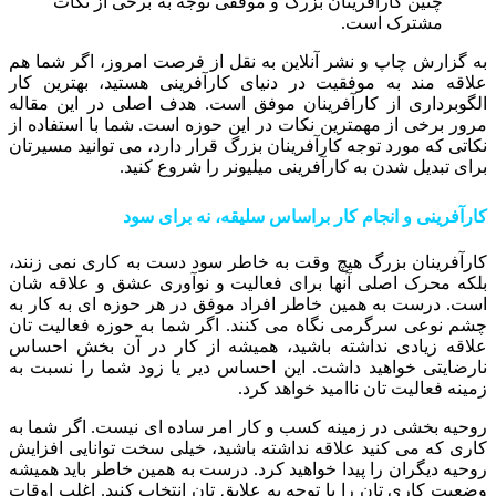
چنین کارآفرینان بزرگ و موفقی توجه به برخی از نکات
مشترک است.
به گزارش چاپ و نشر آنلاین به نقل از فرصت امروز، اگر شما هم
علاقه مند به موفقیت در دنیای کارآفرینی هستید، بهترین کار
الگوبرداری از کارآفرینان موفق است. هدف اصلی در این مقاله
مرور برخی از مهمترین نکات در این حوزه است. شما با استفاده از
نکاتی که مورد توجه کارآفرینان بزرگ قرار دارد، می توانید مسیرتان
برای تبدیل شدن به کارآفرینی میلیونر را شروع کنید.
کارآفرینی و انجام کار براساس سلیقه، نه برای سود
کارآفرینان بزرگ هیچ وقت به خاطر سود دست به کاری نمی زنند،
بلکه محرک اصلی آنها برای فعالیت و نوآوری عشق و علاقه شان
است. درست به همین خاطر افراد موفق در هر حوزه ای به کار به
چشم نوعی سرگرمی نگاه می کنند. اگر شما به حوزه فعالیت تان
علاقه زیادی نداشته باشید، همیشه از کار در آن بخش احساس
نارضایتی خواهید داشت. این احساس دیر یا زود شما را نسبت به
زمینه فعالیت تان ناامید خواهد کرد.
روحیه بخشی در زمینه کسب و کار امر ساده ای نیست. اگر شما به
کاری که می کنید علاقه نداشته باشید، خیلی سخت توانایی افزایش
روحیه دیگران را پیدا خواهید کرد. درست به همین خاطر باید همیشه
وضعیت کاری تان را با توجه به علایق تان انتخاب کنید. اغلب اوقات