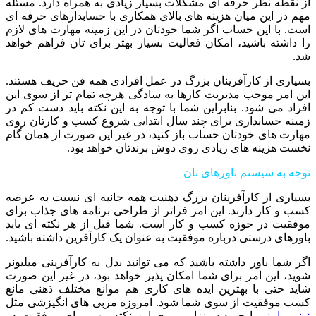
از نقطه نظر حرفه ای مشکلات بسیار زیادی به همراه دارد. مسئله
مهم در این میان هزینه های بالای همکاری با حسابدارهای حرفه ای
است. با این حساب اگر شما خودتان در این زمینه مهارت های لازم
را داشته باشید، امکان فعالیت بسیار بهتر برای تان فراهم خواهد
شد.
بسیاری از کارآفرینان بزرگ در عمل افرادی همه فن حریف هستند.
این امر موجب مدیریت کارها به سادگی هرچه تمام تر از سوی این
افراد می شود. بنابراین شما با توجه به این نکته باید دست کم در
زمینه حسابداری برای چند سال ابتدایی شروع کسب و کارتان روی
مهارت های خودتان حساب باز کنید، در غیر این صورت از همان گام
نخست هزینه های زیادی روی دوش برندتان خواهد بود.
توجه به سیستم باورهای تان
بسیاری از کارآفرینان بزرگ ذهنیت همه جانبه ای نسبت به عرصه
کسب و کار دارند. این امر فراتر از طراحی برنامه های جذاب برای
موفقیت در حوزه کسب و کار است. شما قبل از هر نکته ای باید
باورهای درستی درباره موفقیت به عنوان یک کارآفرین داشته باشید.
اگر شما باور داشته باشید که می توانید بدل به کارآفرینی میلیونر
شوید، این امر برای شما امکان پذیر خواهد بود، در غیر این صورت
شاید حتی با بهترین ایده های کاری هم موانع مختلف ذهنی مانع
کسب موفقیت از سوی شما شود. امروزه مربی های انگیزشی مثل
تونی رابینز
یا جو دیسپنزا بر روی این نکته مهم برای موفقیت در