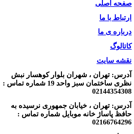
صفحه اصلی
ارتباط با ما
درباره ی ما
کاتالوگ
نقشه سایت
آدرس: تهران ، شهران بلوار کوهسار نبش
نظری ساختمان سبز واحد 19 شماره تماس :
02144354308
آدرس: تهران ، خیابان جمهوری نرسیده به
حافظ پاساژ خانه موبایل شماره تماس :
02166764296