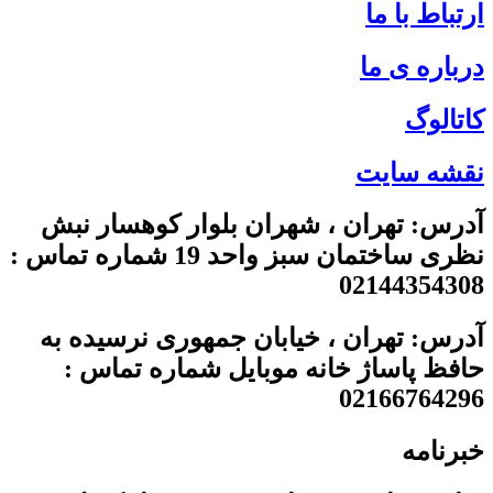
ارتباط با ما
درباره ی ما
کاتالوگ
نقشه سایت
آدرس: تهران ، شهران بلوار کوهسار نبش
نظری ساختمان سبز واحد 19 شماره تماس :
02144354308
آدرس: تهران ، خیابان جمهوری نرسیده به
حافظ پاساژ خانه موبایل شماره تماس :
02166764296
خبرنامه