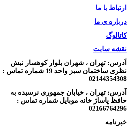
ارتباط با ما
درباره ی ما
کاتالوگ
نقشه سایت
آدرس: تهران ، شهران بلوار کوهسار نبش
نظری ساختمان سبز واحد 19 شماره تماس :
02144354308
آدرس: تهران ، خیابان جمهوری نرسیده به
حافظ پاساژ خانه موبایل شماره تماس :
02166764296
خبرنامه