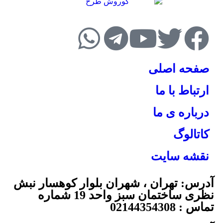
صفحه اصلی
ارتباط با ما
درباره ی ما
کاتالوگ
نقشه سایت
آدرس: تهران ، شهران بلوار کوهسار نبش
نظری ساختمان سبز واحد 19 شماره
تماس : 02144354308