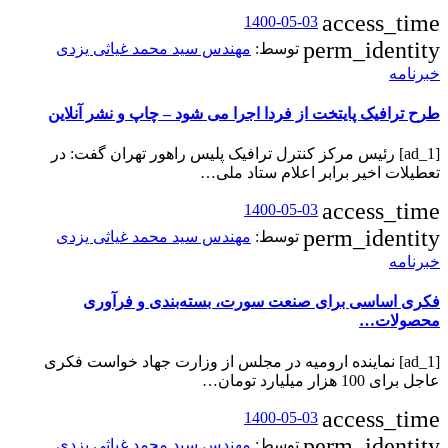
access_time
1400-05-03
perm_identity
توسط:
مهندس سید محمد غیاثی یزدی
خبرنامه
طرح ترافیک پایتخت از فردا اجرا می شود – چاپ و نشر آنلاین
[ad_1] رئیس مرکز کنترل ترافیک پلیس راهور تهران گفت: در
تعطیلات اخیر برابر اعلام ستاد ملی…
access_time
1400-05-03
perm_identity
توسط:
مهندس سید محمد غیاثی یزدی
خبرنامه
فکری اساسی برای صنعت سورت، بسته‌بندی و فرآوری
محصولات…
[ad_1] نماینده ارومیه در مجلس از وزارت جهاد خواست فکری
عاجل برای 100 هزار میلیارد تومان…
access_time
1400-05-03
perm_identity
توسط:
مهندس سید محمد غیاثی یزدی