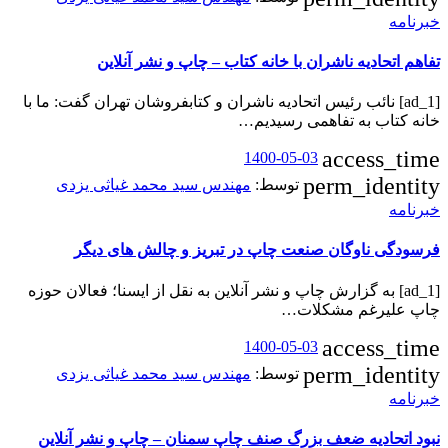
خبرنامه
تفاهم اتحادیه ناشران با خانه کتاب – چاپ و نشر آنلاین
[ad_1] نائب رئیس اتحادیه ناشران و کتابفروشان تهران گفت: ما با
خانه کتاب به تفاهمی رسیدیم…
access_time
1400-05-03
perm_identity
توسط:
مهندس سید محمد غیاثی یزدی
خبرنامه
فرسودگی ناوگان صنعت چاپ در تبریز و چالش های دیگر
[ad_1] به گزارش چاپ و نشر آنلاین به نقل از ایسنا؛ فعالان حوزه‌
چاپ علیرغم مشکلات…
access_time
1400-05-03
perm_identity
توسط:
مهندس سید محمد غیاثی یزدی
خبرنامه
نبود اتحادیه ضعف بزرگ صنف چاپ سمنان – چاپ و نشر آنلاین