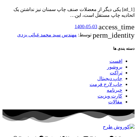
[ad_1] یکی دیگر از معضلات صنف چاپ سمنان نیز نداشتن یک
اتحادیه چاپ مستقل است، این…
access_time
1400-05-03
perm_identity
توسط:
مهندس سید محمد غیاثی یزدی
دسته بندی ها
افست
بروشور
تراکت
چاپ دیجیتال
چاپ لارج فرمت
خبرنامه
کارت ویزیت
مقالات