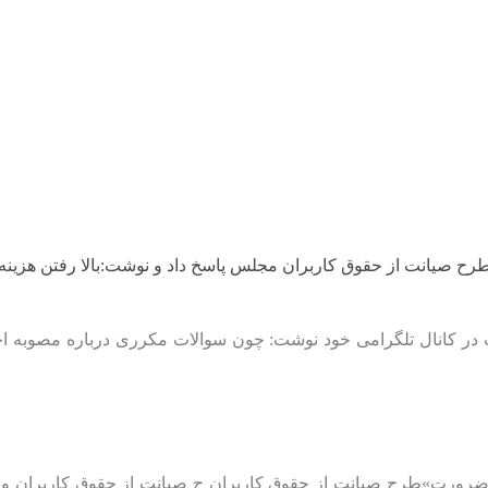
طرح صیانت از حقوق کاربران مجلس پاسخ داد و نوشت:بالا رفتن هزینه
ات در کانال تلگرامی خود نوشت: چون سوالات مکرری درباره مصوبه ا
 اسلامی بر اساس اصل ۸۵ قانون اساسی، «ضرورت»طرح صیانت از حقوق کاربران ح صیانت ا