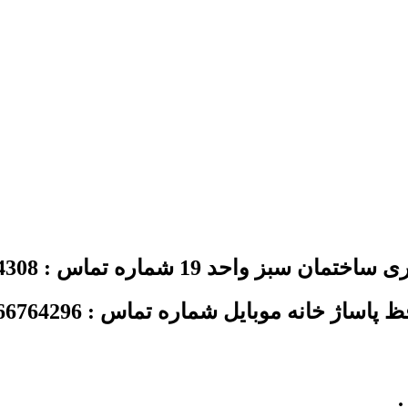
د 19 شماره تماس : 02144354308
ژ خانه موبایل شماره تماس : 02166764296
.