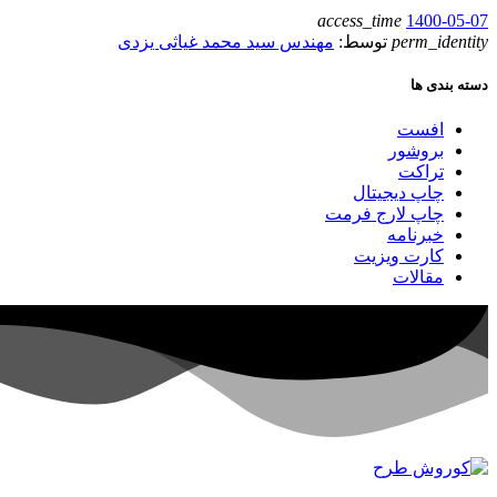
access_time
1400-05-07
perm_identity
توسط:
مهندس سید محمد غیاثی یزدی
دسته بندی ها
افست
بروشور
تراکت
چاپ دیجیتال
چاپ لارج فرمت
خبرنامه
کارت ویزیت
مقالات