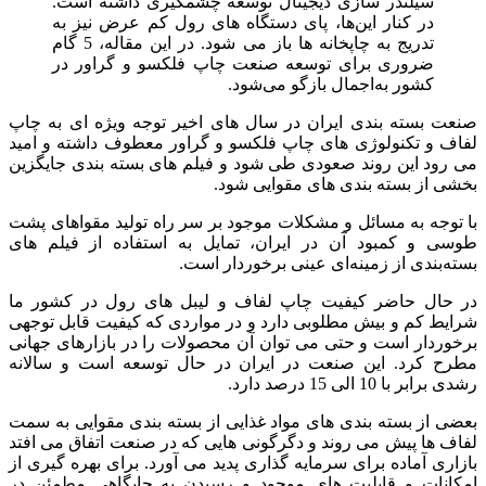
سیلندر سازی دیجیتال توسعه چشمگیری داشته است.
در کنار این‌ها، پای دستگاه‌ های رول کم‌ عرض نیز به‌
تدریج به چاپخانه‌ ها باز می‌ شود.
در این مقاله، 5 گام
ضروری برای توسعه صنعت چاپ فلکسو و گراور در
کشور به‌اجمال بازگو می‌شود.
صنعت بسته‌ بندی ایران در سال‌ های اخیر توجه ویژه‌ ای به چاپ
لفاف و تکنولوژی‌ های چاپ فلکسو و گراور معطوف داشته و امید
می‌ رود این روند صعودی طی شود و فیلم‌ های بسته‌ بندی جایگزین
بخشی از بسته‌ بندی‌ های مقوایی شود.
با توجه به مسائل و مشکلات موجود بر سر راه تولید مقواهای پشت
طوسی و کمبود آن در ایران، تمایل به استفاده از فیلم‌ های
بسته‌بندی از زمینه‌ای عینی برخوردار است.
در حال حاضر کیفیت چاپ لفاف و لیبل‌ های رول در کشور ما
شرایط کم‌ و بیش مطلوبی دارد و در مواردی که کیفیت قابل‌ توجهی
برخوردار است و حتی می‌ توان آن محصولات را در بازارهای جهانی
مطرح کرد. این صنعت در ایران در حال‌ توسعه است و سالانه
رشدی برابر با 10 الی 15 درصد دارد.
بعضی از بسته‌ بندی‌ های مواد غذایی از بسته‌ بندی مقوایی به سمت
لفاف‌ ها پیش می‌ روند و دگرگونی‌ هایی که در صنعت اتفاق می‌ افتد
بازاری آماده برای سرمایه‌ گذاری پدید می‌ آورد. برای بهره‌ گیری از
امکانات و قابلیت‌ های موجود و رسیدن به جایگاهی مطمئن در