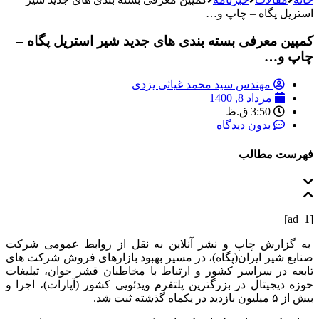
استریل پگاه – چاپ و…
کمپین معرفی بسته بندی های جدید شیر استریل پگاه –
چاپ و…
مهندس سید محمد غیاثی یزدی
مرداد 8, 1400
3:50 ق.ظ
بدون دیدگاه
فهرست مطالب
[ad_1]
به گزارش چاپ و نشر آنلاین به نقل از روابط عمومی شرکت
صنایع شیر ایران(پگاه)، در مسیر بهبود بازارهای فروش شرکت های
تابعه در سراسر کشور و ارتباط با مخاطبان قشر جوان، تبلیغات
حوزه دیجیتال در بزرگترین پلتفرم ویدئویی کشور (آپارات)، اجرا و
بیش از ۵ میلیون بازدید در یکماه گذشته ثبت شد.