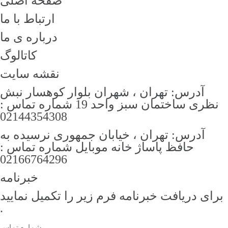
صفحه اصلی
ارتباط با ما
درباره ی ما
کاتالوگ
نقشه سایت
آدرس: تهران ، شهران بلوار کوهسار نبش
نظری ساختمان سبز واحد 19 شماره تماس :
02144354308
آدرس: تهران ، خیابان جمهوری نرسیده به
حافظ پاساژ خانه موبایل شماره تماس :
02166764296
خبرنامه
رای دریافت خبرنامه فرم زیر را تکمیل نمایید
.
شماره تماس