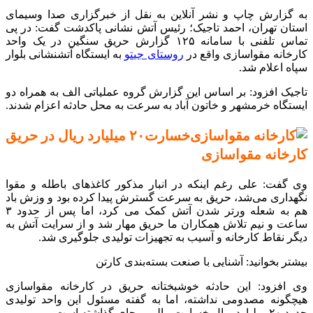
به گزارش چاپ و نشر آنلاین به نقل از خبرگزاری صدا وسیمای
استان تهران، احمد تاجیک؛ رئیس آتش نشانی پاکدشت گفت: در پی
تماس تلفنی با سامانه ۱۲۵ گزارش حریق سنگین در یک واحد
کارخانه مقواسازی واقع در
روستای جیتو
به ایستگاه آتشنشانی بلوار
سپاه اعلام شد.
تاجیک افزود: بر اساس این گزارش گروه عملیاتی الف به همراه دو
ایستگاه خرمشهر و خاتون آباد به سرعت به محل حادثه اعزام شدند.
خسارت۲۰ میلیارد ریال در حریق
کارخانه مقواسازی
وی گفت: علی رغم اینکه در انبار مذکور کاغذ‌های باطله و مقوا
نگهداری می‌شد، حریق به سرعت گسترش پیدا کرده بود و وزش باد
هم به شعله ور‌تر شدن آتش کمک می‌ کرد، اما پس از حدود ۳
ساعت و نیم تلاش همکاران ما حریق مهار شد و از سرایت آتش به
دیگر نقاط کارخانه و آسیب به تجهیزات تولیدی جلوگیری شد.
بیشتر بخوانید: آشنایی با صنعت بسته‌بندی کارتن
وی افزود: این حادثه خوشبختانه حریق در کارخانه مقواسازی
هیچگونه مصدومی نداشته، اما به گفته مسئول این واحد تولیدی
حدود ۲۰ میلیارد ریال خسارت مالی برجای گذاشته است.