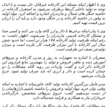
وی با اظهار اینکه مسئله این کارخانه غیرقابل حل نیست و با اندک
توجه به تولید داخلی گره‌ها برطرف می‌شود، به استقرار کارخانه در
حاشیه جنگل‌ های شمال و مازندران اشاره و اضافه کرد: مواد اولیه
به وفور در حاشیه کارخانه و در جنگل وجود دارد و باید آن را ارزان‌
ترین قیمت تهیه کنیم.
وی با بیان اینکه برخی‌ها با دلار و ارز کاغذ وارد می‌ کنند و کسی صدا
و مشکل کارخانه قدیمی مازندران را نمی‌شوند، اظهار داشت: به
رغم اینکه ظرفیت تولید کارخانه ۱۷۵ هزار تن است، اما حدود شش
سال این کارخانه با این میزان ظرفیت کار نکرده است و میزان
تولیدش نصف این ظرفیت است.
صفریان با اشاره به تجهیزات به روز و مدرن کارخانه و نیروهای
آموزش دیده و ماهر، فروش و تولید را مهمترین مانع فراروی این
کارخانه ذکر کرد و گفت: واردات بی رویه کاغذ مشکلات را دو
چندان کرده است و دلار و ارزی که باید صرف تولید شود، خرج
واردات می‌شود.
مدیرعامل بزرگترین کارخانه تولید کاغذ خاورمیانه با اشاره به اینکه
وقتی توان خرید مواد اولیه و فروش را نداشته باشیم بازارهایمان را
از دست می‌دهیم، گفت: خروج نیروهای متخصص، بازگرداندن
خریداران نیاز به همکاری و فرایند چندساله دارد.
وی مطالبات کارخانه از سازمان جنگل‌ها را از دیگر مسائل ذکر کرد