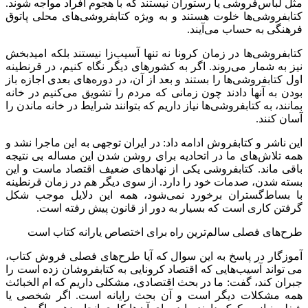
مثل لباس‌فروشی یا رستوران نیستند که با هجوم افراد مواجه شوند.
کتابفروشی‌ها خلوت هستند و به ویژه کتابفروشی‌های محلی پاتوق
فرهنگی به حساب می‌آیند.
کتابفروشی‌ها در زمان کرونا نه تنها آسیب‌زا نیستند بلکه امیدبخش
نیز به شمار می‌روند. اگر به کشورهای دیگر نگاه کنیم، در قرنطینه
اول کتابفروشی‌ها را بستند و بعد از آن، در دوره‌های بعدی اجازه باز
بودن به آنها دادند چون زمانی که مردم را تشویق می‌کنیم در خانه
بمانند، به کتابفروشی‌ها نیاز داریم که بتوانند شرایط در خانه ماندن را
آسان کنند.
این ناشر و کتابفروش ادامه داد: در ایران توجهی به این ماجرا نشد و
همه تلاش‌های ما در اتحادیه برای روشن شدن این مساله بی نتیجه
باقی ماند. کتابفروشی یکی از نهادهای ضعیف اقتصاد ماست و این
بسته شدن، صدمات خود را دارد. از سوی دیگر هم در زمان قرنطینه
با بساط‌گستران برخورد نمی‌شود، همه این دلایل موجب شکل
گرفتن کاری است که بسیار به دور از قانون پیش رفته است.
طرح‌های فصلی سالم‌ترین راه برای اختصاص یارانه کتاب است
آموزگار در پاسخ به این سوال که آیا طرح‌های فصلی فروش کتاب،
می تواند آسیب‌هایی که اقتصاد کرونایی به کتابفروشان زده است را
جبران کند، گفت: ما در بحث اقتصادی، مشکلی داریم که ام الخبائث
همه مشکلات دیگر است و آن بحث رایانه است. اگر شخصی یا