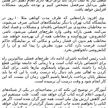
شغلی نیاز به کمک دارند، باید برای آن‌ها کاری انجام دهیم. اگر همین
طور بی‌دلیل سرفصل مشخص کنیم و بودجه بگیریم، مشکلات
افزایش خواهد یافت.
وی افزود: یارانه‌هایی که ظرف مدت کوتاهی مثلا ۱۰ روز در
نمایشگاه کتاب تهران یا دیگر نمایشگاه‌های استانی صرف می‌شوند،
به مخاطبان محدودی نیز اختصاص یافته‌اند و مشکلات و فساد ایجاد
می‌کنند. همین یارانه وقتی وارد طرح‌های فصلی می‌شود، ناشر،
کتابفروش، توزیع‌کننده و مخاطب همه از آن بهره‌مند خواهند شد.
مخاطب هم بدون آن فشار زمانی و مکانی که بر نمایشگاه حاکم
است، فرصت دارد کتاب مورد نظرش را پیدا کند و آن را از
کتابفروشی دلخواهش بخرد.
نایب رئیس اتحادیه ناشران ادامه داد: طرح‌های فصلی سالم‌ترین راه
برای اختصاص یارانه کتاب است و تا زمانی که جامعه توانایی قطع
یارانه را داشته باشد، می‌تواند پاسخگوی نیازها باشد. برای کمک
کردن به اهالی نشر باید دنبال راه درست رفت. با این که ما باید
منتظر پایان پرداخت یارانه‌ها باشیم اکنون زمان آن نیست که این
کار انجام شود و وقت درست آن نرسیده است.
آموزگار در توضیح این نکته که در مصاحبه‌ای در یکی از شبکه‌های
رادیویی اعلام کرده کتاب گران خواهد شد، گفت: علت مستقیم این
امر کاهش ارزش پول ملی است، همه چیز گران شده است. اگر هر
کتابی را بخواهیم تجدید چاپ کنیم، بسیار گران‌تر از نسخه اول خواهد
شد و به همین دلیل بسیاری ناشران، حاضر به سرمایه‌گذاری در این