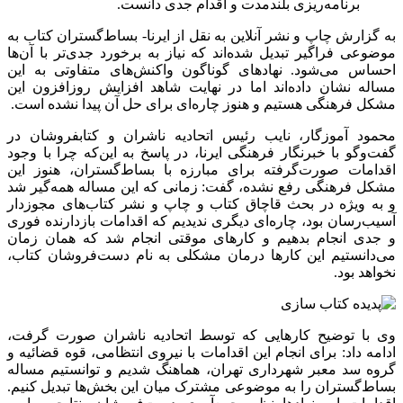
برنامه‌ریزی بلندمدت و اقدام جدی دانست.
به گزارش چاپ و نشر آنلاین به نقل از ایرنا- بساط‌گستران کتاب به
موضوعی فراگیر تبدیل شده‌اند که نیاز به برخورد جدی‌تر با آن‌ها
احساس می‌شود. نهادهای گوناگون واکنش‌های متفاوتی به این
مساله نشان داده‌اند اما در نهایت شاهد افزایش روزافزون این
مشکل فرهنگی هستیم و هنوز چاره‌ای برای حل آن پیدا نشده است.
محمود آموزگار، نایب رئیس اتحادیه ناشران و کتابفروشان در
گفت‌وگو با خبرنگار فرهنگی ایرنا، در پاسخ به این‌که چرا با وجود
اقدامات صورت‌گرفته برای مبارزه با بساط‌گستران، هنوز این
مشکل فرهنگی رفع نشده، گفت: زمانی که این مساله همه‌گیر شد
و به ویژه در بحث قاچاق کتاب و چاپ و نشر کتاب‌های مجوزدار
آسیب‌رسان بود، چاره‌ای دیگری ندیدیم که اقدامات بازدارنده فوری
و جدی انجام بدهیم و کارهای موقتی انجام شد که همان زمان
می‌دانستیم این کارها درمان مشکلی به نام دست‌فروشان کتاب،
نخواهد بود.
وی با توضیح کارهایی که توسط اتحادیه ناشران صورت گرفت،
ادامه داد: برای انجام این اقدامات با نیروی انتظامی، قوه قضائیه و
گروه سد معبر شهرداری تهران، هماهنگ شدیم و توانستیم مساله
بساط‌گستران را به موضوعی مشترک میان این بخش‌ها تبدیل کنیم.