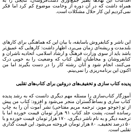
اقدامات این نهادها نظیر جمع‌آوری دست‌فروشان، نتایجی را به
همراه داشت که در آن دوره از وخامت موضوع کم کرد اما فکر
نمی‌کردیم این کار حلال مشکلات است.
این ناشر و کتابفروش باسابقه، با بیان این که هماهنگی برای کارهای
بلندمدت و ریشه‌ای زمان می‌برد، اظهار داشت: کارهایی که عمیق‌تر
باشد باید از سوی وزارت فرهنگ و ارشاد اسلامی، اتحادیه ناشران و
کتابفروشان و مخاطبان اهل کتاب که وضعیت را به خوبی درک
می‌کنند، انجام شود و آنان رشته کار را در دست بگیرند اما من
اکنون این برنامه‌ریزی را نمی‌بینم.
پدیده کتاب سازی و تخفیف‌های دروغین برای کتاب‌های تقلبی
آموزگار کتاب‌سازی را مسئله مهم دیگری دانست که به رشد پدیده
کتاب سازی و بساط‌گستران منجر می‌شود و افزود: کتاب من پیش
از تو (جوجو مویز، ترجمه مریم مفتاحی) نشر آموت آن را به چاپ
رسانده است، پشت جلد کتاب ۹۱ هزار تومان قیمت خورده اما با
ترجمه دیگر و به نام ناشر دیگری، ۱۷۰ هزار تومان قیمت خورده و با
۵۰ درصد تخفیف، ۸۰ هزار تومان فروخته می‌شود. این قیمت گذاری
تقلبی است.