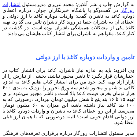
به گزارش چاپ و نشر آنلاین؛ محمد عزیزی مدیرمسئول
انتشارات
روزگار
در گفت‌وگو با باشگاه خبرنگاران جوان، درباره اعطای
دوباره کاغذ به ناشران گفت: واردات دوباره کاغذ با ارز دولتی و
اعطای آن به ناشران حتما در روند کار ناشران تاثیر می‌ گذارد. تهیه
کاغذ یکی از مشکلات همیشگی ناشران بوده است. در گذشته در
کنار کاغذ، مقوا هم به ناشران برای انتشار کتاب‌ هایشان می‌ دادند.
تامین و واردات دوباره کاغذ با ارز دولتی
وی افزود: باید به اندازه نیاز ناشران، کاغذ برای انتشار کتاب در
اختیارشان قرار بگیرد تا ناشر مجبور نباشد، بخشی از نیازش را از
بازار آزاد تهیه کند. خود من برای انتشار کتاب هایم کاغذ به اندازه
کافی نداشتم و مجبور شدم سه ورق تحریر را نزدیک به بندی ۶۰۰
هزار تومان بخرم. قیمت کاغذ بالا است و ناشر مجبور می‌شود برای
تهیه ۱۵ تا ۱۶ بند پنج تا شش میلیون تومان بپردازد. درصورتی که به
۱۰۰ بند کاغذ نیاز داشته باشد، این میزان به ۶۰ میلیون تومان
می‌رسد. از این رو اعطای کاغذ به ناشران و واردات دوباره کاغذ با
ارز دولتی اقدام خوبی است؛ البته درصورتی که با همان ارز قبلی
اعطا شود.
مدیر مسئول انتشارات روزگار درباره برقراری تعرفه‌های فرهنگی