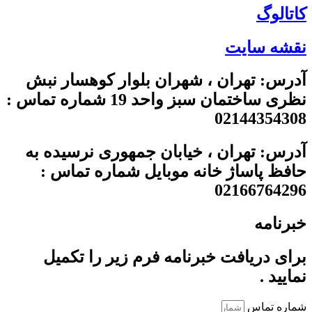
کاتالوگ
نقشه سایت
آدرس: تهران ، شهران بلوار کوهسار نبش
نظری ساختمان سبز واحد 19 شماره تماس :
02144354308
آدرس: تهران ، خیابان جمهوری نرسیده به
حافظ پاساژ خانه موبایل شماره تماس :
02166764296
خبرنامه
برای دریافت خبرنامه فرم زیر را تکمیل
نمایید .
شماره تماس