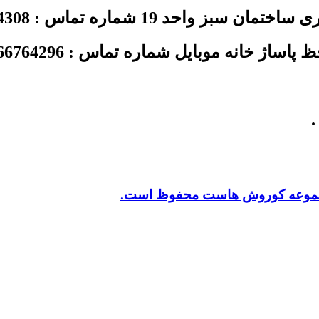
د 19 شماره تماس : 02144354308
ژ خانه موبایل شماره تماس : 02166764296
.
 مجموعه کوروش هاست محفوظ است.