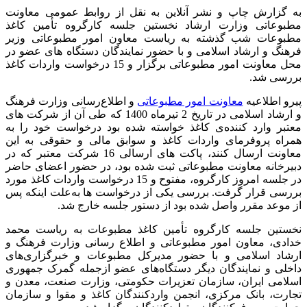
به گزارش چاپ و نشر آنلاین به نقل از روابط عمومی معاونت
مطبوعاتی وزارت ارشاد نخستین جلسه کارگروه تأمین کاغذ
مطبوعات شب گذشته به ریاست معاون امور مطبوعاتی وزیر
فرهنگ و ارشاد اسلامی و با حضور نمایندگان دستگاه‌ های عضو در
محل معاونت امور مطبوعاتی برگزار و 15 درخواست واردات کاغذ
بررسی شد.
پیرو اطلاعیه
معاونت امور مطبوعاتی
و اطلاع‌رسانی وزارت فرهنگ
و ارشاد اسلامی در تاریخ 2 تیرماه 1400 که طی آن از شرکت‌ های
معتبر وارد کننده‌ی کاغذ خواسته شده بود درخواست خود را به‌
همراه پروفرمای واردات کاغذ و سوابق مالی و حقوقی به این
معاونت ارسال کنند، پاکت‌ های ارسالی 16 شرکت معتبر که در
دبیرخانه معاونت مطبوعاتی ثبت شده بود، در حضور اعضای حاضر
در جلسه امروز کارگروه، مفتوح و 15 درخواست واردات کاغذ مورد
بررسی قرار گرفت. بررسی یکی از درخواست‌ ها به‌علت اینکه پس
از موعد مقرر واصل شده بود از دستور جلسه خارج شد.
نخستین جلسه کارگروه تأمین کاغذ مطبوعات به ریاست محمد
خدادی، معاون امور مطبوعاتی و اطلاع‌ رسانی وزارت فرهنگ و
ارشاد اسلامی و با حضور مدیرکل مطبوعات و خبرگزاری‌های
داخلی و نمایندگان دیگر دستگاه‌های عضو ازجمله گمرک جمهوری
اسلامی ایران، سازمان تعزیرات حکومتی، وزارت صنعت، معدن و
تجارت، بانک مرکزی، انجمن واردکنندگان کاغذ و مقوا و سازمان