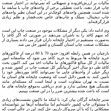
مالیات بر ارزش‌افزوده و تسهیلاتی که نمی‌توانند در اختیار صنعت
چاپ قرار دهند، باعث تعطیلی برخی از واحدهای چاپ با سابقه ما
شده است. همچنین واحدهای کوچک‌تر در این استان نظیر واحدهای
چاپ دیجیتال، سیلک و چاپ‌های خاص تحت‌فشار و ظلم زیادی
قرارگرفته‌اند.
وی ادامه داد: یکی دیگر از مشکلات موجود در صنعت چاپ این است
که سهم کاغذ را به ناشران می‌دهند در صورتی که اگر کاغذ را
به‌صورت مستقیم در اختیار چاپخانه‌ داران قرار می‌ دادند بسیاری از
مشکلات صنعت چاپ استان گلستان و کشور حل می‌ شد.
بارچیان در همین رابطه افزود: حدود 70 تا 80 درصد از فاکتورهای
خرید چاپخانه‌ ها مربوط به خرید کاغذ می‌ شود که متأسفانه امور
مالیات از کل مبالغ فاکتورهای ما مالیات اخذ می‌ کند. اکنون بحث
کاغذ طی دو سال اخیر گریبانگیر کل صنعت چاپ در کشور شده و
دیگر خیلی از واحدهای چاپی ما نمی‌توانند کاغذ موردنظر خود را
تأمین کنند. به همین دلایل است که وضعیت چاپخانه‌ های استان ما
نسبت به تهران متفاوت است و اینجا است که مسئله‌ای مانند
نقدینگی هیچ معنایی ندارد و عدم دریافتی به‌موقع چاپخانه‌ های ما
است که باعث شده بیشترین ضرر را در این صنعت ببینیم.
مدیر چاپخانه گرگان بیان کرد: با اینکه ما تاکنون نشست‌های زیادی
با مسئولان چاپ کشور داشته‌ایم اما متاسفأنه آن‌ها نیز نتوانسته‌اند
مشکلاتی را که با آن سرو‌کار داریم، حل کنند. این در حالی است ‌که