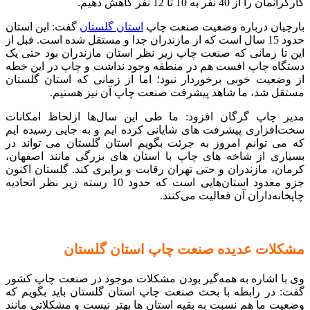
کارگرانمان را از 40 نفر به 10 تا 12 نفر کاهش دهیم.
بارچیان درباره وضعیت صنعت چاپ
استان گلستان
گفت: این استان
حدود 15 سال است که از مازندران جدا و مستقل شده است. قبل از
این تا زمانی که صنعت چاپ زیر نظر استان مازندران بود حتی یک
دستگاه چاپ افست هم در منطقه وجود نداشت و چاپ در این خطه
از وضعیت خوبی برخوردار نبود؛ اما از زمانی که استان گلستان
مستقل شد، ما شاهد ‌پیشرفت صنعت چاپ آن نیز هستیم.
مدیر چاپ گرگان افزود: ما طی این سال‌ها ازلحاظ امکانات
سخت‌افزاری پیشرفت‌ های شایانی کرده‌ ایم و به‌ جایی رسیده‌ ایم
که می‌ توانم امروز به جرئت بگویم استان گلستان می‌ تواند در
بسیاری از شاخه‌ های چاپ با استان‌ های بزرگی مانند اصفهان،
کرمان، مازندران و حتی تهران رقابت و برابری کند. گلستان اکنون
جزو معدود استان‌هایی است که حدود 10 رسته زیر نظر اتحادیه
چاپخانه‌داران آن فعالیت می‌کنند.
مشکلات عدیده صنعت چاپ استان گلستان
وی با اشاره به همه‌گیر بودن مشکلات موجود در صنعت چاپ کشور
گفت: در رابطه با بحث صنعت چاپ استان گلستان باید بگویم که
وضعیت ما هم نسبت به بقیه‌ استان‌ ها بهتر نیست و مشکلاتی مانند