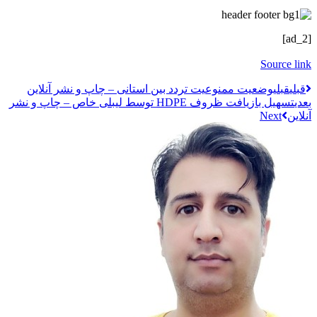
[ad_2]
Source link
قبلي
قبلی
وضعیت ممنوعیت تردد بین استانی – چاپ و نشر آنلاین
بعدی
تسهیل بازیافت ظروف HDPE توسط لیبلی خاص – چاپ و نشر
آنلاین