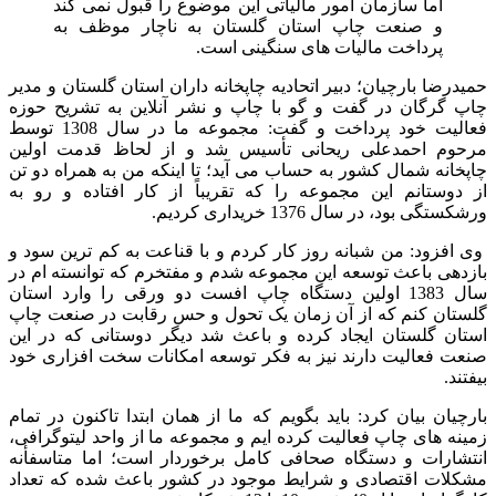
اما سازمان امور مالیاتی این موضوع را قبول نمی‌ کند
و صنعت چاپ استان گلستان به‌ ناچار موظف به
پرداخت مالیات‌ های سنگینی است.
حمیدرضا بارچیان؛ دبیر اتحادیه چاپخانه‌ داران استان گلستان و مدیر
چاپ گرگان در گفت و گو با چاپ و نشر آنلاین به تشریح حوزه
فعالیت خود پرداخت و گفت: مجموعه‌ ما در سال 1308 توسط
مرحوم احمدعلی ریحانی تأسیس شد و از لحاظ قدمت اولین
چاپخانه‌ شمال کشور به‌ حساب می‌ آید؛ تا اینکه من به همراه دو تن
از دوستانم این مجموعه را که تقریباً از کار افتاده و رو به
ورشکستگی بود، در سال 1376 خریداری کردیم.
وی افزود: من شبانه‌ روز کار کردم و با قناعت به کم‌ ترین سود و
بازدهی باعث توسعه این مجموعه شدم و مفتخرم که توانسته‌ ام در
سال 1383 اولین دستگاه چاپ افست دو ورقی را وارد استان
گلستان کنم که از آن زمان یک تحول و حس رقابت در صنعت چاپ
استان گلستان ایجاد کرده و باعث شد دیگر دوستانی که در این
صنعت فعالیت دارند نیز به فکر توسعه امکانات سخت‌ افزاری خود
بیفتند.
بارچیان بیان کرد: باید بگویم که ما از همان ابتدا تاکنون در تمام
زمینه‌ های چاپ فعالیت کرده‌ ایم و مجموعه‌ ما از واحد لیتوگرافی،
انتشارات و دستگاه صحافی کامل برخوردار است؛ اما متاسفأنه
مشکلات اقتصادی و شرایط موجود در کشور باعث شده که تعداد