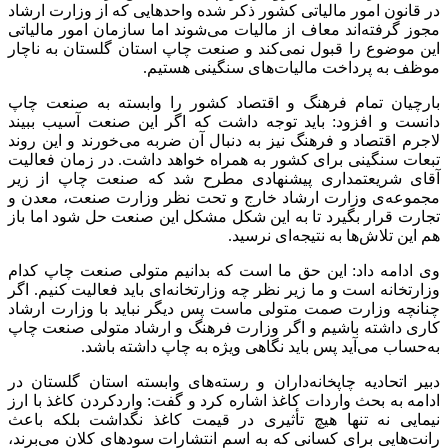
در قانون امور مالیاتی کشور ذکر شده واحدهایی که از وزارت ارشاد
مجوز گرفته‌اند معاف از مالیات می‌شوند اما سازمان امور مالیاتی
این موضوع را قبول نمی‌کند و صنعت چاپ استان گلستان به‌ ناچار
موظف به پرداخت مالیات‌های سنگینی هستیم.
بارچیان تمام فرهنگ و اقتصاد کشور را وابسته به صنعت چاپ
دانست و افزود: باید توجه داشت که اگر این صنعت آسیب ببیند
لاجرم اقتصاد و فرهنگ نیز به دنبال آن ضربه می‌خورند و این روند
تبعات سنگینی برای کشور به همراه خواهد داشت. در زمان فعالیت
آقای شریعتمداری پیشنهادی مطرح شد که صنعت چاپ از زیر
مجموعه‌ی وزارت ارشاد خارج و تحت نظر وزارت صنعت، معدن و
تجارت قرار بگیرد تا به این شکل مشکل این صنعت حل شود اما باز
هم این تلاش‌ها به نتیجه‌ای نرسید.
وی ادامه داد: این حق ما است که بدانیم متولی صنعت چاپ کدام
وزارتخانه است و ما زیر نظر چه وزارتخانه‌ای باید فعالیت کنیم. اگر
چنانچه وزارت صمت متولی ماست پس دیگر نباید با وزارت ارشاد
کاری داشته باشیم و اگر وزارت فرهنگ و ارشاد متولی صنعت چاپ
به‌حساب می‌آید پس باید نگاهی ویژه‌ به چاپ داشته باشد.
دبیر اتحادیه چاپخانه‌داران و رسته‌های وابسته استان گلستان در
ادامه به بحث واردات کاغذ اشاره کرد و گفت: واردکردن کاغذ با ارز
نیمایی نه تنها هیچ تأثیری در قیمت کاغذ نگداشت بلکه باعث
رانت‌هایی برای کسانی که به اسم انتشارات سودهای کلان می‌برند،