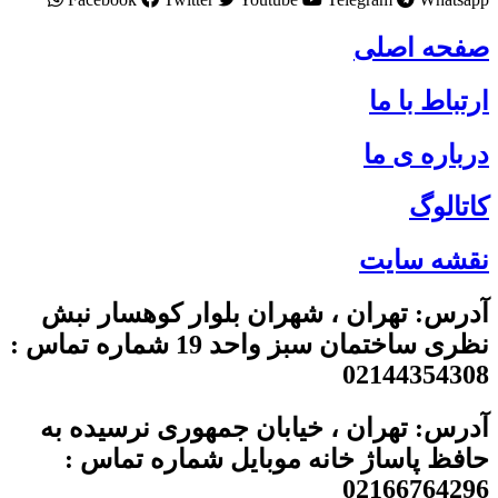
صفحه اصلی
ارتباط با ما
درباره ی ما
کاتالوگ
نقشه سایت
آدرس: تهران ، شهران بلوار کوهسار نبش
نظری ساختمان سبز واحد 19 شماره تماس :
02144354308
آدرس: تهران ، خیابان جمهوری نرسیده به
حافظ پاساژ خانه موبایل شماره تماس :
02166764296