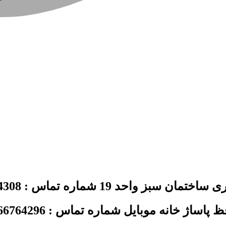
د 19 شماره تماس : 02144354308
ژ خانه موبایل شماره تماس : 02166764296