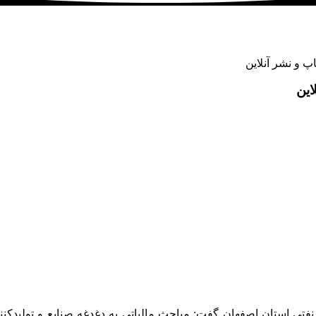
پ و نشر آنلاین
این
نفتی استان اصفهان گفت: مباحث مالیاتی به دغدغه صنایع و تولیدکن