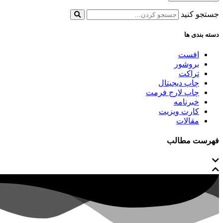
جستجو کنید
دسته بندی ها
افست
بروشور
تراکت
چاپ دیجیتال
چاپ لارج فرمت
خبرنامه
کارت ویزیت
مقالات
فهرست مطالب