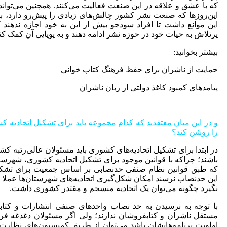
که با عشق و علاقه در این صنعت فعالیت می‌کنند. همچنین می‌تواند
این‌روزها که صنعت نشر کشور چالش‌های زیادی را پیش‌رو دارد، با
این موانع داشت تا افراد سودجو بیش از این به خود اجازه ندهند 
پرتلاش به حیات خود در حوزه نشر ادامه دهند و به پویایی آن کمک کنن
بیشتر بخوانید:
حمایت از ناشران برای حفظ فرهنگ کتاب خوانی
پیامدهای کمبود کاغذ دولتی از زبان ناشران
و در این میان معتقدید که کدام مجموعه بايد براي تشکیل اتحادیه
را روشن کند؟
در ابتدا برای تشکیل اتحادیه‌های کشوری باید مسئولان عالی‌رتبه کشو
باشند؛ چراکه با قوانین موجود برای تشکیل اتحادیه کشوری، شهرستا
که طبق قوانین نظام صنفی حدنصابی بر اساس جمعیت برای تشکیل ات
این حدنصاب نرسند امکان شکل‌گیری اتحادیه‌های شهرستان‌ها عملا و
نگیرد چگونه می‌توان یک اتحادیه منسجم و مقتدر کشوری داشت.
با توجه به نرسیدن به حد نصاب واحدهای صنفی انتشارات و کتابف
مستقل ناشران و کتابفروشان ندارند؛ ولی اگر مسئولان دغدغه فره
اولویت برنامه‌هایشان باشد می‌توان از طریق کمیسیون‌های نظارت