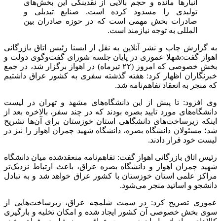
انبارها مانده و حجم بالایی از نقدینگی این بخش‌های
تولیدی را مسدود کرده است. صنایع تبدیلی و
صادرات بخش مهمی است که در حوزه صادران بین
المللی به توجه نیازمند است.
به گزارش چاپ و نشر آنلاین به نقل از ایسنا رئیس اتاق بازرگانی
اهواز گفت:شهلا عموری در پایان جلسه شورای گفت‌وگوی دولت و
بخش خصوصی که امروز (۲۲ تیرماه) در اهواز برگزار شد، در جمع
خبرنگاران اظهار کرد: هفته گذشته سفری به کشور عراق داشتیم
که منجر به انعقاد تفاهم‌نامه شد.
وی افزود: تا پیش از این دانشگاه‌های مشهد و تهران در لیست
دانشگاه‌های مورد تایید بصره بودند که در چند سفر، بالاخره بعد از
اینکه زیرساخت‌های دانشگاهی استان خوزستان برای آن‌ها تشریح
شد؛ مسئولان دانشگاه بصره، دانشگاه شهید چمران اهواز را نیز در
لیست خود قرار دادند.
رئیس اتاق بازرگانی اهواز گفت: تفاهم‌نامه منعقدشده میان دانشگاه
شهید چمران اهواز و دانشگاه بصره عراق، باعث ارتباط نزدیک‌تر
مراکز علمی استان خوزستان با کشور عراق خواهد شد و به تبادل
دانشجو و اساتید منجر می‌شود.
عموری تصریح کرد: در سمت شلمچه عراق، زیرساخت‌هایی از
سوی بخش خصوصی آن کشور ایجاد شده و امکان تخلیه و بارگیری