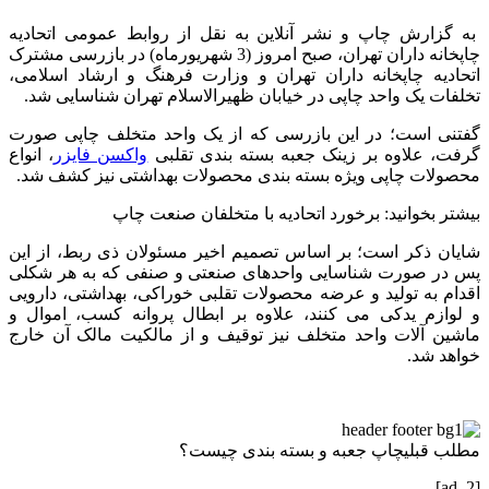
به گزارش چاپ و نشر آنلاین به نقل از روابط عمومی اتحادیه
چاپخانه داران تهران، صبح امروز (3 شهریورماه) در بازرسی مشترک
اتحادیه چاپخانه داران تهران و وزارت فرهنگ و ارشاد اسلامی،
تخلفات یک واحد چاپی در خیابان ظهیرالاسلام تهران شناسایی شد.
گفتنی است؛ در این بازرسی که از یک واحد متخلف چاپی صورت
گرفت، علاوه بر زینک جعبه بسته بندی
تقلبی
واکسن فایزر
، انواع
محصولات چاپی ویژه بسته بندی محصولات بهداشتی نیز کشف شد.
بیشتر بخوانید: برخورد اتحادیه با متخلفان صنعت چاپ
شایان ذکر است؛ بر اساس تصمیم اخیر مسئولان ذی ربط، از این
پس در صورت شناسایی واحدهای صنعتی و صنفی که به هر شکلی
اقدام به تولید و عرضه محصولات تقلبی خوراکی، بهداشتی، دارویی
و لوازم یدکی می کنند، علاوه بر ابطال پروانه کسب، اموال و
ماشین آلات واحد متخلف نیز توقیف و از مالکیت مالک آن خارج
خواهد شد.
مطلب قبلی
چاپ جعبه و بسته بندی چیست؟
[ad_2]