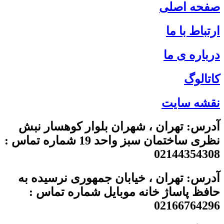
صفحه اصلی
ارتباط با ما
درباره ی ما
کاتالوگ
نقشه سایت
آدرس: تهران ، شهران بلوار کوهسار نبش
نظری ساختمان سبز واحد 19 شماره تماس :
02144354308
آدرس: تهران ، خیابان جمهوری نرسیده به
حافظ پاساژ خانه موبایل شماره تماس :
02166764296