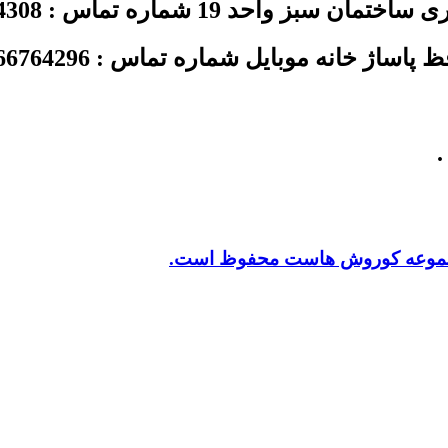
د 19 شماره تماس : 02144354308
ژ خانه موبایل شماره تماس : 02166764296
.
 مجموعه کوروش هاست محفوظ است.