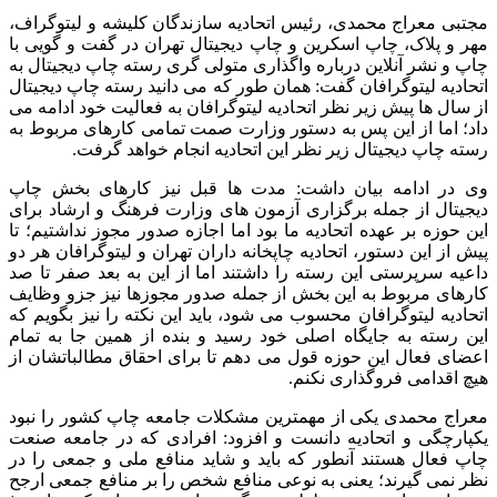
مجتبی معراج محمدی، رئیس اتحادیه سازندگان کلیشه و لیتوگراف،
مهر و پلاک، چاپ اسکرین و چاپ دیجیتال تهران در گفت و گویی با
چاپ و نشر آنلاین درباره واگذاری متولی گری رسته چاپ دیجیتال به
اتحادیه لیتوگرافان گفت: همان طور که می دانید رسته چاپ دیجیتال
از سال ها پیش زیر نظر اتحادیه لیتوگرافان به فعالیت خود ادامه می
داد؛ اما از این پس به دستور وزارت صمت تمامی کارهای مربوط به
رسته چاپ دیجیتال زیر نظر این اتحادیه انجام خواهد گرفت.
وی در ادامه بیان داشت: مدت ها قبل نیز کارهای بخش چاپ
دیجیتال از جمله برگزاری آزمون‌ های وزارت فرهنگ و ارشاد برای
این حوزه بر عهده اتحادیه ما بود اما اجازه صدور مجوز نداشتیم؛ تا
پیش از این دستور، اتحادیه چاپخانه داران تهران و لیتوگرافان هر دو
داعیه سرپرستی این رسته را داشتند اما از این به بعد صفر تا صد
کارهای مربوط به این بخش از جمله صدور مجوزها نیز جزو وظایف
اتحادیه لیتوگرافان محسوب می شود، باید این نکته را نیز بگویم که
این رسته به جایگاه اصلی خود رسید و بنده از همین جا به تمام
اعضای فعال این حوزه قول می دهم تا برای احقاق مطالباتشان از
هیچ اقدامی فروگذاری نکنم.
معراج محمدی یکی از مهمترین مشکلات جامعه چاپ کشور را نبود
یکپارچگی و اتحادیه دانست و افزود: افرادی که در جامعه صنعت
چاپ فعال هستند آنطور که باید و شاید منافع ملی و جمعی را در
نظر نمی گیرند؛ یعنی به نوعی منافع شخص را بر منافع جمعی ارجح