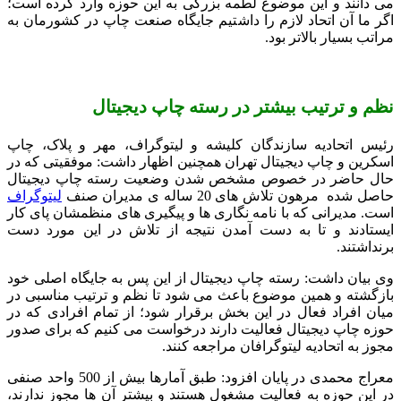
می دانند و این موضوع لطمه بزرگی به این حوزه وارد کرده است؛
اگر ما آن اتحاد لازم را داشتیم جایگاه صنعت چاپ در کشورمان به
مراتب بسیار بالاتر بود.
نظم و ترتیب بیشتر در رسته چاپ دیجیتال
رئیس اتحادیه سازندگان کلیشه و لیتوگراف، مهر و پلاک، چاپ
اسکرین و چاپ دیجیتال تهران همچنین اظهار داشت: موفقیتی که در
حال حاضر در خصوص مشخص شدن وضعیت رسته چاپ دیجیتال
حاصل شده مرهون تلاش های 20 ساله ی مدیران صنف
لیتوگراف
است. مدیرانی که با نامه نگاری ها و پیگیری های منظمشان پای کار
ایستادند و تا به دست آمدن نتیجه از تلاش در این مورد دست
برنداشتند.
وی بیان داشت: رسته چاپ دیجیتال از این پس به جایگاه اصلی خود
بازگشته و همین موضوع باعث می شود تا نظم و ترتیب مناسبی در
میان افراد فعال در این بخش برقرار شود؛ از تمام افرادی که در
حوزه چاپ دیجیتال فعالیت دارند درخواست می‌ کنیم که برای صدور
مجوز به اتحادیه لیتوگرافان مراجعه کنند.
معراج محمدی در پایان افزود: طبق آمارها بیش از 500 واحد صنفی
در این حوزه به فعالیت مشغول هستند و بیشتر آن ها مجوز ندارند،