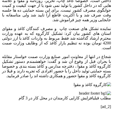
داخلی است، خصوصا کاغذ چاپ، تحریر، روزنامه و مقوا و گلاسه
هایی که در داخل کشور یا تولیذ نمی شود یا از جهت کیفیت و کمیت
جوابگوی مصرف کشور نیست. برای این بسته حمایتی ده ها جلسه
وقت صرف شد و با اکثریت قاطع آرا تایید شد ولی متاسفانه با
جابجایی وزیر همه چیز فراموش شد.
نماینده تشکل های صنعت چاپ و مصرف کنندگان کاغذ و مقوای
استان های کشور بیان کرد: تشکیل کارگروه که به عهده وزارت
محترم ارشاد گذاشته شد فقط مربوط به واردات کاغذ با ارز دولتی
4200 تومان بوده نه تنظیم بازار کاغذ که از وظایف وزارت صمت
است.
شجاع در انتها از معاونت امور صنایع وزارت صمت خواستار مقابله
با بحران قبل از وقوع آن شد و گفت: خواهشمندم دستور تشکیل
کارگروه کاغذ و مقوا ، دفترچه مدارس و کاغذ بسته بندی و خصوصا
بسته حمایتی تولید داخل را با حضور افرادی که تجربه دارند و قبلا در
کارگروه کاغذ و مقوا حضور و همکاری داشته اند را صادر فرمایید.
مطلب قبلی
افزایش کارایی کارمندان در محل کار در 3 گام
[ad_2]