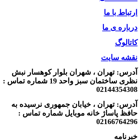
ارتباط با ما
درباره ی ما
کاتالوگ
نقشه سایت
آدرس: تهران ، شهران بلوار کوهسار نبش
نظری ساختمان سبز واحد 19 شماره تماس :
02144354308
آدرس: تهران ، خیابان جمهوری نرسیده به
حافظ پاساژ خانه موبایل شماره تماس :
02166764296
خبرنامه