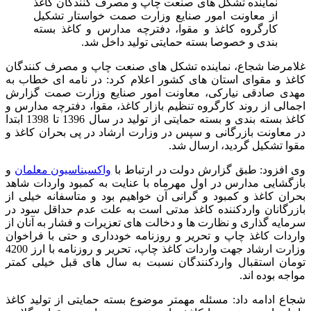
نماینده تشکل های صنعت چاپ و مصرف کنندگان کاغذ
از معاونت امور صنایع وزارت صمت خواستار تشکیل
کارگروه کاغذ و مقوا، دفترچه مدارس و کاغذ بسته
بندی و خصوصا بسته حمایتی تولید داخل شد.
غلامرضا شجاع، نماینده تشکل های صنعت چاپ و مصرف کنندگان
کاغذ و مقوای استان های کشور اعلام کرد: در نامه ای خطاب به
مهدی صادقی نیارکی، معاونت امور صنایع وزارت صمت گزارش
اجمالی از روند کارگروه تنظیم بازار کاغذ، مقوا، دفترچه مدارس و
کاغذ بسته بندی و بسته حمایتی از تولید در سال 1396 تا 1398 ابتدا
در معاونت بازرگانی و سپس در وزارت ارشاد در پی بحران کاغذ و
مقوا تشکیل گردید، ارسال شد.
وی افزود: طبق گزارش دولت در ارتباط با
واکسیناسیون معلمان
و
بازگشایی مدارس در اول مهرماه با عنایت به کمبود واردات شاهد
بحران کاغذ و کمبود و گرانی آن خواهیم بود و متاسفانه خیلی از
بازرگانان واردکننده کاغذ مدتی است به علت عدم حداقل سود در
سرمایه گذاری و نظارت ها و دخالت های تعزیرات و فشار به آنان از
واردات کاغذ چاپ و تحریر و روزنامه خودداری و حتی با فراخوان
وزارت ارشاد جهت واردات کاغذ چاپ، تحریر و روزنامه با ارز 4200
تومان استقبال واردکنندگان نسبت به سال های قبل خیلی کمتر
مواجه بوده اند.
شجاع ادامه داد: مسئله مهمتر موضوع بسته حمایتی از تولید کاغذ