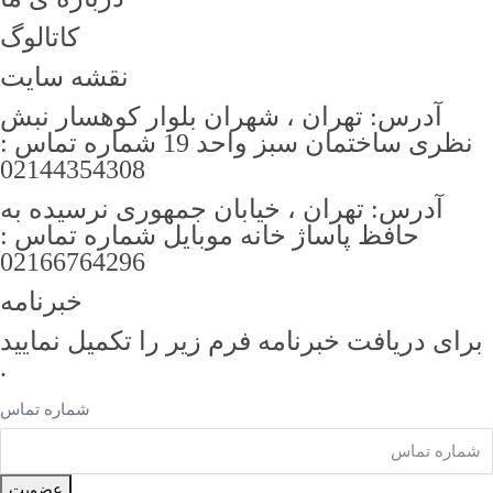
کاتالوگ
نقشه سایت
آدرس: تهران ، شهران بلوار کوهسار نبش
نظری ساختمان سبز واحد 19 شماره تماس :
02144354308
آدرس: تهران ، خیابان جمهوری نرسیده به
حافظ پاساژ خانه موبایل شماره تماس :
02166764296
خبرنامه
رای دریافت خبرنامه فرم زیر را تکمیل نمایید
.
شماره تماس
عضویت