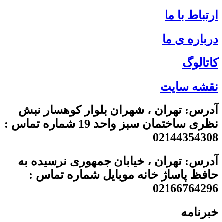
ارتباط با ما
درباره ی ما
کاتالوگ
نقشه سایت
آدرس: تهران ، شهران بلوار کوهسار نبش
نظری ساختمان سبز واحد 19 شماره تماس :
02144354308
آدرس: تهران ، خیابان جمهوری نرسیده به
حافظ پاساژ خانه موبایل شماره تماس :
02166764296
خبرنامه