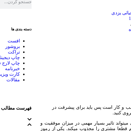
اثی یزدی
ه
دسته بندی ها
افست
بروشور
تراکت
چاپ دیجیتا
چاپ لارج 
خبرنامه
کارت ویزی
مقالات
سب و کار است پس باید برای پیشرفت در
فهرست مطالب
وی کنید.
 میتواند تاثیر بسیار مهمی در میزان موفقیت و
یم قطعا مشتری را مجذوب میکند. یکی از رموز