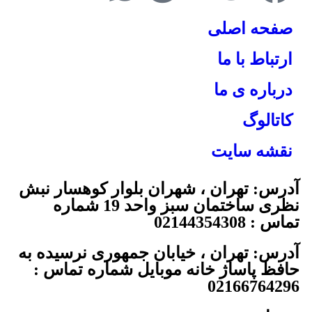
صفحه اصلی
ارتباط با ما
درباره ی ما
کاتالوگ
نقشه سایت
آدرس: تهران ، شهران بلوار کوهسار نبش
نظری ساختمان سبز واحد 19 شماره
تماس : 02144354308
آدرس: تهران ، خیابان جمهوری نرسیده به
حافظ پاساژ خانه موبایل شماره تماس :
02166764296