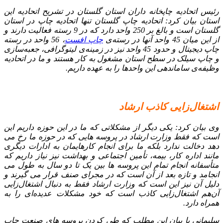
رئیس اتحادیه چاپخانه‌ داران استان گلستان در تشریح اتحادیه این
استان بیان کرد: اتحادیه چاپ گلستان تنها اتحادیه چاپ در استان
گلستان است و بالغ‌ بر 250 واحد دارد که در 9 رسته فعالیت دارند و
از این میان 45 واحد آنها در رسته‌ی
چاپ افست
، 56 واحد در رسته
چاپ دیجیتال و حدود 45 واحد نیز در زمینه‌ی لیتوگرافی، جعبه‌سازی
و چاپ سیلک در سطح استان مشغول به کار هستند و ما در اتحادیه
وظیفه‌ی ساماندهی این واحدها را به عهده ‌داریم.
اشتغال‌زایی کاذب ارشاد
وی بیان کرد: یکی دیگر از مشکلاتی که ما در این حوزه داریم این
است که فقط وزارت ارشاد در پروسه‌ هایی که در حوزه ما رخ می‌
دهد دخالت ندارد بلکه ما برای انجام کار‌هایمان به ادارات دیگری
مانند اداره کار، بیمه، تأمین اجتماعی و بهداشت نیز نیاز داریم که
متأسفانه انجام تمام این پروسه‌ ها بین یک تا دو سال به طول می‌
انجامد و تازه بعد از آن است که در مجرای صنف قرار می‌ گیرند و
دلیل آن نیز این است که وزارت ارشاد فقط به دنبال اشتغال‌زایی
آن‌هم اشتغال‌زایی کاذب است که خود مشکلات عدیده‌ای را به
همراه دارد.
سلیمانی با بیان این مطلب که طی کردن پروسه‌ های صنعت چاپ