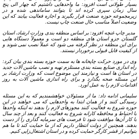
بسیار طولانی است افزود: ما واحدهایی داشتیم که چهار الی پنج
سال زمان سپری کرده‌ اند تا بتوانند ساماندهی شده و در
زیرمجموعه حوزه صنعت قرار بگیرند و اجازه فعالیت بیابند که این
وضعیت اصلاً مناسب حال صنعت چاپ نیست.
مدیر چاپ غنچه افزود: بر اساس منطقه‌ بندی وزارت ارشاد، استان
گلستان جزو استان‌ های منطقه دو است و معمولاً دستگاه‌ هایی
برای این منطقه در نظر گرفته می‌ شود که عملاً نصب نمی‌ شوند و
از کیفیت قابل قبولی برخوردار نیستند.
وی در مورد حرکت چاپخانه‌ ها به سمت حوزه بسته‌ بندی بیان کرد:
راه‌ اندازی صنایع بسته‌ بندی مستلزم تهیه و نصب ماشین‌ آلات جدید
در استان‌ ها است و نیازمند این موضوع است که وزارت ارشاد بر
این مسئله صحه بگذارد و برای راه‌ اندازی ماشین‌ آلات به‌ روز
اقدامات لازم را به عمل آورد.
سلیمانی ادامه داد: ما از مسئولان خواهشمندیم که به این مسئله
رسیدگی کنند و از همان ابتدا به واحدهایی که می‌ خواهند در این
حوزه شروع به فعالیت کنند مجوزهای لازم را بدهند نه اینکه واحدها
با احتیاط و محافظه‌ کارانه شروع به فعالیت کنند و بعد از چند سال
با کار آن‌ها موافقت شود تا فرصت‌ های سرمایه‌ گذاری را از دست
بدهند. همچنین از دولت انتظار داریم که از ما حمایت کند تا ما هم
بتوانیم از قشر کارگر حمایت کرده و در استان اشتغال‌زایی کنیم.