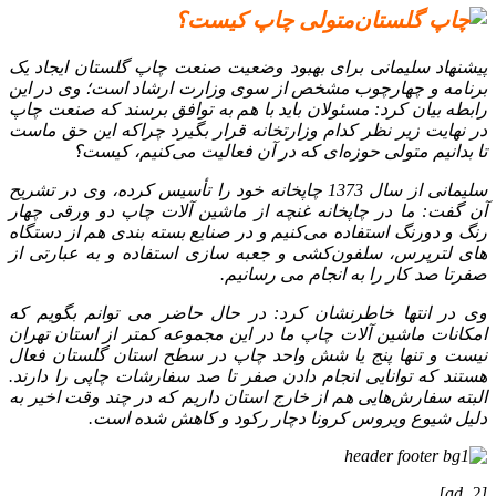
متولی چاپ کیست؟
پیشنهاد سلیمانی برای بهبود وضعیت صنعت چاپ گلستان ایجاد یک
برنامه و چهارچوب مشخص از سوی وزارت ارشاد است؛ وی در این
رابطه بیان کرد: مسئولان باید با هم به توافق برسند که صنعت چاپ
در نهایت زیر نظر کدام وزارتخانه قرار بگیرد چراکه این حق ماست
تا بدانیم متولی حوزه‌ای که در آن فعالیت می‌کنیم، کیست؟
سلیمانی از سال 1373 چاپخانه خود را تأسیس کرده، وی در تشریح
آن گفت: ما در چاپخانه غنچه از ماشین‌ آلات چاپ دو ورقی چهار
رنگ و دورنگ استفاده می‌کنیم و در صنایع بسته‌ بندی هم از دستگاه‌
های لترپرس، سلفون‌کشی و جعبه‌ سازی استفاده و به عبارتی از
صفرتا صد کار را به انجام می‌ رسانیم.
وی در انتها خاطرنشان کرد: در حال حاضر می‌ توانم بگویم که
امکانات ماشین‌ آلات چاپ ما در این مجموعه کمتر از استان تهران
نیست و تنها پنج یا شش واحد چاپ در سطح استان گلستان فعال
هستند که توانایی انجام دادن صفر تا صد سفارشات چاپی را دارند.
البته سفارش‌هایی هم از خارج استان داریم که در چند وقت اخیر به
دلیل شیوع ویروس کرونا دچار رکود و کاهش شده است.
[ad_2]