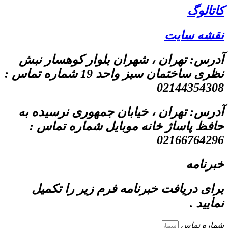
کاتالوگ
نقشه سایت
آدرس: تهران ، شهران بلوار کوهسار نبش
نظری ساختمان سبز واحد 19 شماره تماس :
02144354308
آدرس: تهران ، خیابان جمهوری نرسیده به
حافظ پاساژ خانه موبایل شماره تماس :
02166764296
خبرنامه
برای دریافت خبرنامه فرم زیر را تکمیل
نمایید .
شماره تماس