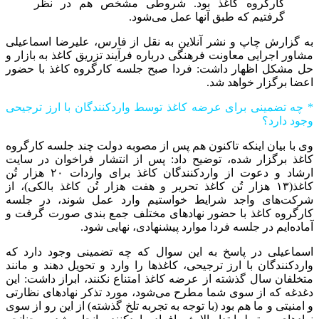
کارگروه کاغذ بود. شروطی مشخص هم در نظر
گرفتیم که طبق آنها عمل می‌شود.
به گزارش چاپ و نشر آنلاین به نقل از فارس، علیرضا اسماعیلی
مشاور اجرایی معاونت فرهنگی درباره فرآیند تزریق کاغذ به بازار و
حل مشکل اظهار داشت: فردا صبح جلسه کارگروه کاغذ با حضور
اعضا برگزار خواهد شد.
* چه تضمینی برای عرضه کاغذ توسط واردکنندگان با ارز ترجیحی
وجود دارد؟
وی با بیان اینکه تاکنون هم پس از مصوبه دولت چند جلسه کارگروه
کاغذ برگزار شده، توضیح داد: پس از انتشار فراخوان در سایت
ارشاد و دعوت از واردکنندگان کاغذ برای واردات ۲۰ هزار تُن
کاغذ(۱۳ هزار تُن کاغذ تحریر و هفت هزار تُن کاغذ بالکی)، از
شرکت‌های واجد شرایط خواستیم وارد عمل شوند، در جلسه
کارگروه کاغذ با حضور نهادهای مختلف جمع بندی صورت گرفت و
آماده‌ایم در جلسه فردا موارد پیشنهادی، نهایی شود.
اسماعیلی در پاسخ به این سوال که چه تضمینی وجود دارد که
واردکنندگان با ارز ترجیحی، کاغذها را وارد و تحویل دهند و مانند
متخلفان سال گذشته از عرضه کاغذ امتناع نکنند، ابراز داشت: این
دغدغه که از سوی شما مطرح می‌شود، مورد تذکر نهادهای نظارتی
و امنیتی و ما هم بود (با توجه به تجربه تلخ گذشته) از این رو از سوی