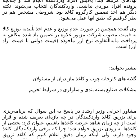
نهادهای مرتبط ابتدا پالایش افراد واردکننده انجام شد و چنانچه
پرونده افراد موردی نداشت، واردکنندگان انتخاب می‌شوند. نکته
دیگر هم اخذ تضمین‌ کارگروه کاغذ بود. شروطی مشخص هم در
نظر گرفتیم که طبق آنها عمل می‌شود.
وی گفت: همچنین در صورت عدم توزیع و عدم اخذ تأییدیه توزیع کالا
به قیمت مصوب شرکت مزبور علاوه بر تضمین یاد شده مکلف به
پرداخت مابه‌التفاوت نرخ ارز ماخوذه (قیمت دولتی با قیمت آزاد
ارز) است.
بیشتر بخوانید:
گلایه های کارخانه چوب و کاغذ مازندران از مسئولان
مشکلات صنایع بسته بندی و سلولزی در شرایط تحریم
مشاور اجرایی وزیر ارشاد در پاسخ به این سوال که برنامه‌ریزی
برای تزریق کاغذ واردکنندگان در چه بازه‌ای تعریف شده و قرار
است از چه زمان شاهد عرضه کاغذها باشیم، عنوان کرد: بخشی از
کاغذها به زودی تزریق خواهد شد؛ چرا که برخی واردکنندگان کاغذ
وجود دارند، ولی اینکه زمان دقیق اعلام کنیم که کاغذ تزریق