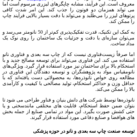
معروف است. این فرآیند، مشابه چاپگرهای لیزری مرسوم است اما
می تواند همزمان دو فوتون را جذب کند. این امر شدت کافی
پرتوهای لیزر را می‌طلبد و می‌تواند با دقت بسیار بالایی فرآیند چاپ
را ممکن کند.
به کمک این تکنیک، قدرت تفکیک‌پذیری کم‌تر از 50 نانومتر می‌رسد و
می‌توان سازه‌ای با دقت و جزئیات یک ساختمان را روی نوک یک
مداد ساخت.
اما صرفاً زیست‌فناوری نیست که از چاپ سه بعدی و فناوری نانو
استفاده می کند. این فناوری می‌تواند برای توسعه مصالح جدید و با
استحکام بالا برای ساختمان نیز مورد استفاده قرار گیرد. ویژگی‌های
نانومقیاس مواد به پژوهشگران و توسعه دهندگان این فناوری در
مطالعه روی خواص نانوذره‌ها، به محصولاتی دست یافته‌اند که با
حداقل وزن و حداکثر استحکام، تولید مصالحی با کیفیت و کارآمدی
بالا را ممکن می‌کند.
نانوذره‌ها توسط شرکت‌ های دانش‌ بنیان و فناور طراحی می‌ شود تا
بتوان ضمن حفظ استحکام، قابلیت‌ های مختلفی مانندسختی و یا
حتی کشش صورت بگیرد. این مواد در تمامی صنایع از جمله بخش‌
های هوافضا و صنایع دفاعی مورد استفاده قرار گیرند.
توسعه صنعت چاپ سه بعدی و نانو در حوزه پزشکی