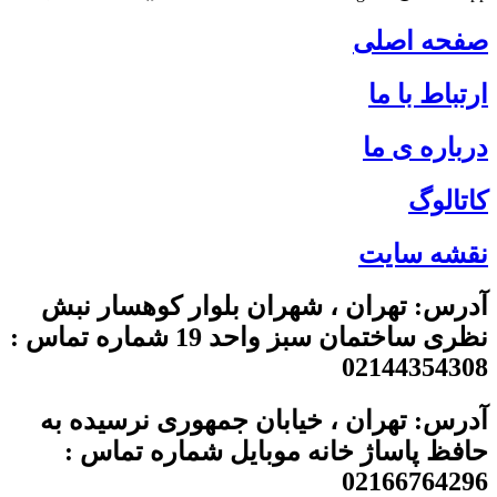
صفحه اصلی
ارتباط با ما
درباره ی ما
کاتالوگ
نقشه سایت
آدرس: تهران ، شهران بلوار کوهسار نبش
نظری ساختمان سبز واحد 19 شماره تماس :
02144354308
آدرس: تهران ، خیابان جمهوری نرسیده به
حافظ پاساژ خانه موبایل شماره تماس :
02166764296