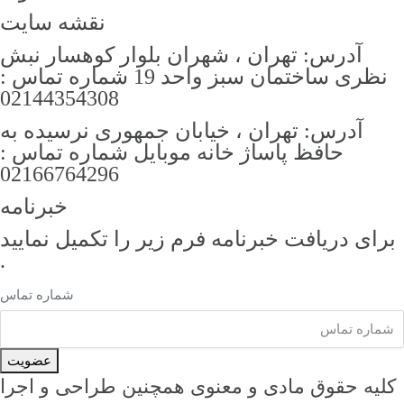
نقشه سایت
آدرس: تهران ، شهران بلوار کوهسار نبش
نظری ساختمان سبز واحد 19 شماره تماس :
02144354308
آدرس: تهران ، خیابان جمهوری نرسیده به
حافظ پاساژ خانه موبایل شماره تماس :
02166764296
خبرنامه
رای دریافت خبرنامه فرم زیر را تکمیل نمایید
.
شماره تماس
عضویت
لیه حقوق مادی و معنوی همچنین طراحی و اجرا