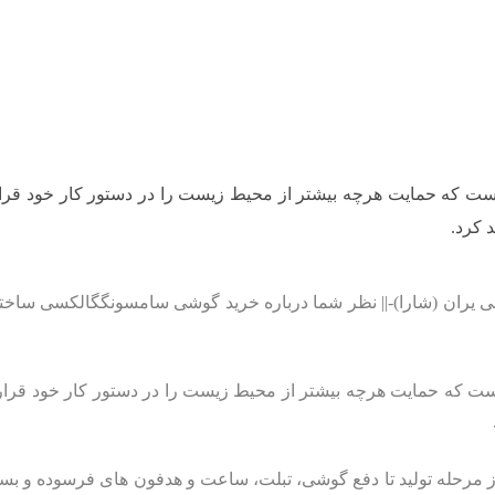
 کرد.
می یران (شارا)-|| نظر شما درباره خرید گوشی سامسونگگالکسی ساخته
ام Galaxy for the Planet بر کاهش ضایعات از مرحله تولید تا دفع گوشی، تبلت، ساعت و هد