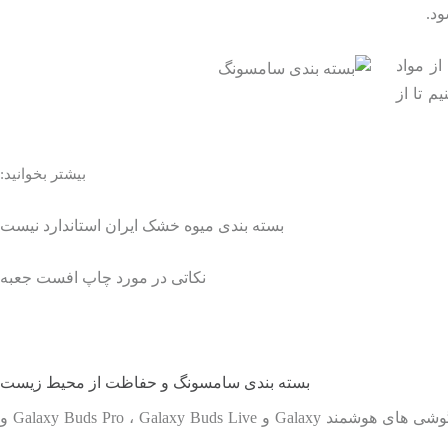
ود.
به گفته سوفیا کیم، معاون روابط‌عمومی‌ سامسونگ، این شرکت در کنار حذف بسته بندی سامسونگ پلاستیکی ، قصد دارد تا سال 2025 از مواد
م تا از
بیشتر بخوانید:
بسته بندی میوه خشک ایران استاندارد نیست
نکاتی در مورد چاپ افست جعبه
بسته بندی سامسونگ و حفاظت از محیط زیست
کیم تاکید کرد که شرکت متبوعش چندین سال است که به دنبال تولید محصولات سازگارتر با محیط زیست است. به عنوان مثال، شارژر گوشی های هوشمند Galaxy و Galaxy Buds Pro ، Galaxy Buds Live و