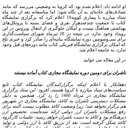
او ادامه داد: اعلام شده بود که کرونا به وضعیتی می‌رسد که مانند
تصادف‌های جاده‌ای به آن نگاه شود؛ اما متاسفانه بعد از چند ماه
ستاد مبارزه با بیماری کووید19 اعلام کرد که برگزاری نمایشگاه
کتاب با جمعیت چندصدهزار نفری و فضای بسته با پروتکل‌های
بهداشتی هماهنگ نیست و امکان جلوگیری از انتقال ویروس در این
رویداد وجود ندارد. در نتیجه در 28 تیرماه شورای سیاست‌گذاری
برای سی‌وسومین دوره نمایشگاه بیانیه‌ای را صادر کرد و خبری تلخ
که امکان برگزاری نمایشگاه فیزیکی کتاب مانند دوره‌های قبل وجود
ندارد، به جامعه اعلام شد.
در این مقاله می خوانید
ناشران برای دومین دوره نمایشگاه مجازی کتاب آماده نیستند
دهقانکار با اعلام اینکه برگزارکنندگان نمایشگاه کتاب تابع
سیاست‌های ستاد مبارزه با کرونا هستند، افزود: این ستاد برگزاری
نمایشگاه مجازی در مرداد 1400 را رد کرد. همچنین به دلیل
مشکلات دسترسی ناشران به کاغذ، نمایشگاه مجازی در شهریور
هم برگزار نخواهد شد؛ زیرا وضعیت کاغذ مطلوب نیست. البته برای
رفع مشکلات ناشران ارز دولتی ارائه شده‌است -تخصیص ارز
دیرهنگام بود و کاغذ به دست ناشران خواهد رسید- جلسات کارگروه
کاغذ شکل گرفته‌ است، بعد از تزریق کاغذ با ارز دولتی و تولید
ناشران با فاصله منطقی از دریافت کاغذ برای تولید کتاب، نمایشگاه