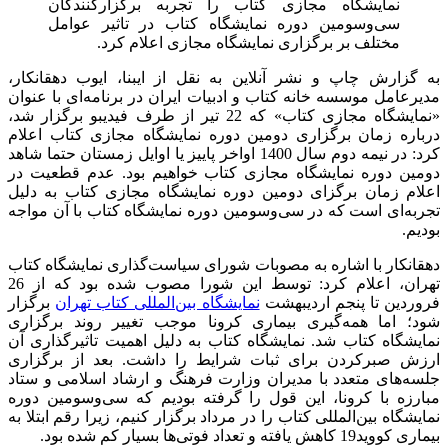
نمایشگاه مجازی کتاب را تجربه‌ برگزارکنندگان
سی‌وسومین دوره نمایشگاه کتاب در تاثیر عوامل
مختلف بر برگزاری نمایشگاه مجازی اعلام کرد.
به گزارش چاپ و نشر آنلاین به نقل از ایبنا، ایوب دهقانکار،
مدیرعامل موسسه خانه کتاب و ادبیات ایران در برنامه‌ای با عنوان
«نمایشگاه مجازی کتاب» که 22 تیر از طرف فیدیبو برگزار شد،
درباره زمان برگزاری دومین دوره نمایشگاه مجازی کتاب اعلام
کرد: در نیمه دوم سال 1400 اواخر پاییز یا اوایل زمستان حتما شاهد
دومین دوره نمایشگاه مجازی کتاب خواهیم‌ بود. عدم قطعیت در
اعلام زمان برگزای دومین دوره نمایشگاه مجازی کتاب به دلیل
تجربه‌ای است که در سی‌وسومین دوره نمایشگاه کتاب با آن مواجه
بودیم.
دهقانکار با اشاره به مصوبات شورای سیاست‌گذاری نمایشگاه کتاب
تهران، اعلام کرد: توسط این شورا مصوب شده بود که از 26
فروردین تا پنجم اردیبهشت
نمایشگاه بین‌المللی کتاب تهران
برگزار
شود؛ اما همه‌گیری بیماری کرونا موجب تغییر روند برگزاری
نمایشگاه کتاب شد. نمایشگاه کتاب به دلیل اهمیت تاثیرگذاری آن
ارزش صبرکردن برای ثبات شرایط را داشت. بعد از برگزاری
جلسه‌های متعدد با مدیران وزارت فرهنگ و ارشاد اسلامی و ستاد
مبارزه با کرونا، این قول را گرفته بودیم که سی‌وسومین دوره
نمایشگاه بین‌المللی کتاب را در مرداد برگزار کنیم، زیرا رقم ابتلا به
بیماری کووید19 کاهش یافته‌ و تعداد فوتی‌ها بسیار کم شده‌ بود.