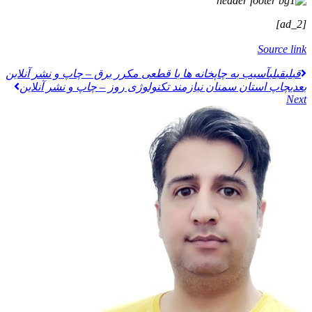
[ad_2]
Source link
قبلي
قبلی
آسیب به چاپخانه ها با قطعی مکرر برق – چاپ و نشر آنلاین
بعدی
چاپ استان سمنان نیازمند تکنولوژی روز – چاپ و نشر آنلاین
Next