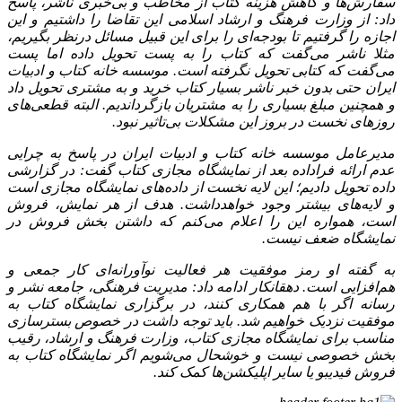
سفارش‌ها و کاهش هزینه کتاب از مخاطب و بی‌خبری ناشر، پاسخ
داد: از وزارت فرهنگ و ارشاد اسلامی این تقاضا را داشتیم و این
اجازه را گرفتیم تا بودجه‌ای را برای این قبیل مسائل درنظر بگیریم،
مثلا ناشر می‌گفت که کتاب را به پست تحویل داده اما پست
می‌گفت که کتابی تحویل نگرفته است. موسسه خانه کتاب و ادبیات
ایران حتی بدون خبر ناشر بسیار کتاب خرید و به مشتری تحویل داد
و همچنین مبلغ بسیاری را به مشتریان بازگرداندیم. البته قطعی‌های
روزهای نخست در بروز این مشکلات بی‌تاثیر نبود.
مدیرعامل موسسه خانه کتاب و ادبیات ایران در پاسخ به چرایی
عدم ارائه فراداده بعد از نمایشگاه مجازی کتاب گفت: در گزارشی
داده تحویل دادیم؛ این لایه نخست از داده‌های نمایشگاه مجازی است
و لایه‌های بیشتر وجود خواهدداشت. هدف از هر نمایش، فروش
است، همواره این را اعلام می‌کنم که داشتن بخش فروش در
نمایشگاه ضعف نیست.
به گفته او رمز موفقیت هر فعالیت نوآورانه‌ای کار جمعی و
هم‌افزایی است. دهقانکار ادامه داد: مدیریت فرهنگی، جامعه نشر و
رسانه اگر با هم همکاری کنند، در برگزاری نمایشگاه کتاب به
موفقیت نزدیک خواهیم شد. باید توجه داشت در خصوص بسترسازی
مناسب برای نمایشگاه مجازی کتاب، وزارت فرهنگ و ارشاد، رقیب
بخش خصوصی نیست و خوشحال می‌شویم اگر نمایشگاه کتاب به
فروش فیدیبو یا سایر اپلیکشن‌ها کمک کند.