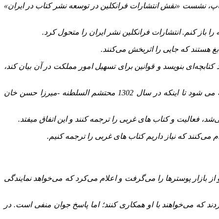
یه انجمن ‌های علمی-دانشجویی زبان و ادبیات فارسی به مناسبت 11 شهریور، روز صنعت چاپ، نشست «نقش انتشارات فرانکلین در توسعه نشر کتاب در ایران»
ا باز کنم. انتشارات فرانکلین نشر ایران را متحول کرد.
غ هستند که جایی را اثربخش می‌کنند.
 کتابچه‌ای بنویسد و قوانین برای تسهیل امور مملکت در آن بیان کند،
این استاد زبان و ادبیات فارسی گفت: ابتدا میرزا شفیعی قزوینی، کتابچه‌ای به امیرکبیر می ‌دهد و چاپ می ‌شود و بعد چندین رساله تهیه می ‌شود تا اینکه در سال 1302 محتشم ‌السلطنه -میرزا حسن ‌خان
شد، فعالیت و کتاب ‌های غربی را ترجمه کنند و این اتفاق میفتد.
از بازار پوسترها را می‌گرفت و اعلام می‌کرد که می‌خواهد نمایندگی
ردند که می‌خواهند با او همکاری کنند؛ اما پاسخ جوان منفی است. در