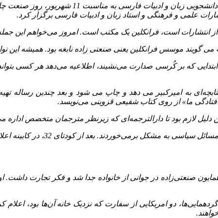
به گزارش چاپ و نشر آنلاین به نقل از ایبنا، اتحاد
ارات علمی و فرهنگی و استاد زبان و ادبیات فارسی برگزار کرد.
از انتشارات است، فرانکلین یک مکتب است. امروز می‌خواهم این جمله ر
 ‌گویند موسس فرانکلین یعنی صنعتی ‌زاده نابغه بود. همیشه این نواب
 ابتدایی که بر کُرسی صدارت می‌نشیند، اطلاعیه می‌دهد هر کسی بتواند
افتادگی ما» از روی کتاب شفیعی قزوینی می‌نویسد.
 دلیل لازم بود تا دارالترجمه‌ای که زیر‌نظر مترجمان متخصص اداره می‌
ز کودتای 32، در کابینه اعلام می‌کنند که نیاز داریم کتاب ‌های غربی را ترجمه کنیم.
همایون صنعتی‌زاده در جوانی از خانواده جدا شد و فکر تجارت داشت. او 
دهمایی‌ها، دو امریکایی از سفارت که نزدیک خانه آن‌ها بود، اعلام ک
واهند.