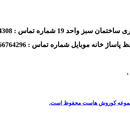
د 19 شماره تماس : 02144354308
ژ خانه موبایل شماره تماس : 02166764296
.
 مجموعه کوروش هاست محفوظ است.