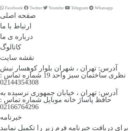
Facebook
Twitter
Youtube
Telegram
Whatsapp
صفحه اصلی
ارتباط با ما
درباره ی ما
کاتالوگ
نقشه سایت
آدرس: تهران ، شهران بلوار کوهسار نبش
نظری ساختمان سبز واحد 19 شماره تماس :
02144354308
آدرس: تهران ، خیابان جمهوری نرسیده به
حافظ پاساژ خانه موبایل شماره تماس :
02166764296
خبرنامه
رای دریافت خبرنامه فرم زیر را تکمیل نمایید