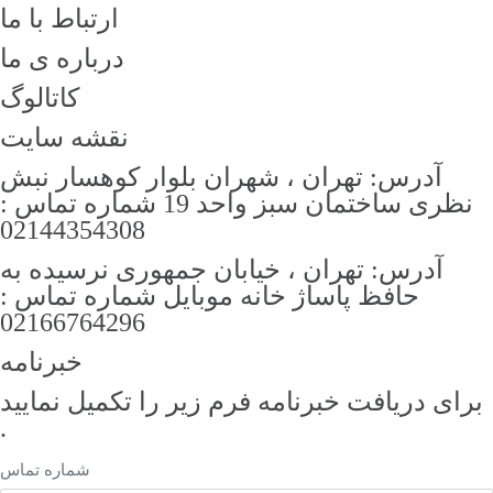
ارتباط با ما
درباره ی ما
کاتالوگ
نقشه سایت
آدرس: تهران ، شهران بلوار کوهسار نبش
نظری ساختمان سبز واحد 19 شماره تماس :
02144354308
آدرس: تهران ، خیابان جمهوری نرسیده به
حافظ پاساژ خانه موبایل شماره تماس :
02166764296
خبرنامه
رای دریافت خبرنامه فرم زیر را تکمیل نمایید
.
شماره تماس