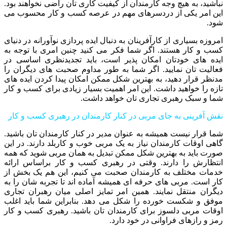
نباشید، به هیچ وجه کارمندان از کیفیت کاری تان راضی نخواهند بود.
این امر یکی از دردسرهای مهم در عرصه کسب و کار محسوب می
شود.
امروزه بسیاری از کارآفرینان به دنبال ایده پردازی نوآورانه در دنیای
کسب و کار هستند. اگر شما فکر می کنید چنین امری با توجه به
ایده های خودتان امکان پذیر است، باید تجدیدنظری اساسی در
فعالیت تان نمایید. اگر شما به طور مداوم صحبت های دیگران را
مدنظر قرار دهید، به بهترین شکل ممکن امکان پیدا کردن ایده های
تازه را خواهید داشت. این امر اهمیت بسیار زیادی برای کسب و کار
شما و سبک رهبری تجاری تان خواهد داشت.
نقش آفرینی به جای مربی در کنار کارمندان در رهبری کسب و کار
شما قرار نیست همیشه به عنوان مدیر در کنار کارمندان تان باشید.
گاهی اوقات کارمندان نیاز به یک مربی خوب و کاربلد دارند. در این
صورت باید به بهترین شکل ممکن تبدیل به همان مربی شوید که همه
انتظارش را دارند. وقتی در رهبری کسب و کار براساس ارائه
خدمات مختلف به کارمندان صحبت می کنیم، این هم یک بخش از
کار است. مربی های حرفه ای همیشه آماده اند تا تجربه شان را به
دیگران منتقل نمایند. همین امر تمایز اصلی میان رهبران تجاری
موفق و شکست خورده را شکل می دهد. بنابراین شما باید اغلب
اوقات مربی دلسوز برای کارمندان تان باشید. رهبری کسب و کار
رمز و رازهای فراوانی در خود دارد.