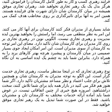
فرآیند رهبری کسب و کار به طور کامل کارمندان را فراموش کنید،
هرگز بدل یک یک رهبر تجاری نخواهید شد. رهبران تجاری موفق
همیشه در میان کارمندان شان دارای شهرت های فزاینده هستند.
همین امر به آنها برای تاثیرگذاری بر روی مخاطب هدف کمک می
کند.
شاید بسیاری از مدیران فکر کنند کارمندان برای آنها کار می کنند.
این امر به نظر منطقی می رسد، اما راستش را بخواهید بهترین ایده
مدیریت و رهبری تجاری نیست. الگویی نوین در رهبری تجاری بر
روی کار مدیران برای کارمندان شان تاکید دارد. معنای این امر توجه
به کارمندان از سوی مدیران است. این امر امکان ایجاد جوی بسیار
صمیمی در میان کارمندان و پیشبرد هرچه بهتر کارهای برند را به
همراه دارد. بنابراین شما باید به چشم یک ایده اساسی به آن نگاه
کنید.
نوع رهبری تجاری که در اینجا مدنظر ماست، رهبری تجاری خدمت
گزار است. این الگو به توجه مدیران به کارمندان شان و همچنین
تلاش برای جلب اعتماد و نظر مساعد مشتریان تاکید دارد. اگر شما
هنوز هم فکر می کنید در بازار همه باید برای شما تلاش کنند، سخت
دراشتباهید. امروزه هیچ خبری از چنین اتفاقاتی نیست. در عوض
شما باید آماده ارائه خدمات مختلف به کارمندان تان و مشتریان
باشید. فقط در این صورت شما تبدیل به یک رهبر تجاری موفق
خواهید شد.