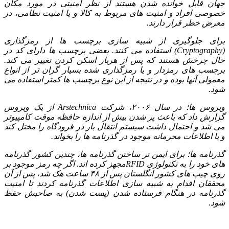
جهان قابل خوانده شدن هستند از نظر امنیتی در مورد مکان
خصوصی افراد و امنیت های مربوط به کالا و یا امنیت نظامی، در
معرض خطر قرار دارند.
برای جلوگیری از شبیه سازی برچسب ها از رمزگذاری
(Cryptography) استفاده می کنند. بعضی برچسب ها دارای کد در
حال چرخش هستند که پس از هربار اسکن کردن تغییر می کند.
برچسب های رمزدار و یا رمزگذاری شده بسیار گران تر از انواع
معمولی آنها بوده و در نتیجه از این نوع برچسب ها کمتر استفاده می
شود.
ویروس ها؛ در سال ۲۰۰۶، شرکت Arstechnica از یک ویروس
گزارش داد که باعث پر شدن بیش از اندازه حافظه موقت کامپیوتر
می شد و احتمال داشت سیستم انتقال بار در فرودگاه را مختل کند
و یا اطلاعات محرمانه موجود در گذرنامه ها را بخواند.
گذرنامه ها؛ برای ایمن تر ساختن گذرنامه ها، چندین کشور گذرنامه
های خود را به تکنولوژی RFIDمجهز کرده اند. اگر چه رمز موجود بر
روی چیپ های کشور انگلستان پس از ۴۸ ساعت هک شد، پس از آن
محققان اقدام به شبیه سازی اطلاعات گذرنامه کردند تا امنیت
گذرنامه در هنگام فرستاده شدن (پست شدن) به صاحبش حفظ
شود.