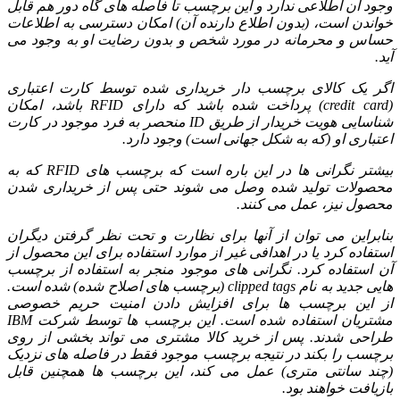
وجود آن اطلاعی ندارد و این برچسب تا فاصله های گاه دور هم قابل
خواندن است، (بدون اطلاع دارنده آن) امکان دسترسی به اطلاعات
حساس و محرمانه در مورد شخص و بدون رضایت او به وجود می
آید.
اگر یک کالای برچسب دار خریداری شده توسط کارت اعتباری
(credit card) پرداخت شده باشد که دارای RFID باشد، امکان
شناسایی هویت خریدار از طریق ID منحصر به فرد موجود در کارت
اعتباری او (که به شکل جهانی است) وجود دارد.
بیشتر نگرانی ها در این باره است که برچسب های RFID که به
محصولات تولید شده وصل می شوند حتی پس از خریداری شدن
محصول نیز، عمل می کنند.
بنابراین می توان از آنها برای نظارت و تحت نظر گرفتن دیگران
استفاده کرد یا در اهدافی غیر از موارد استفاده برای این محصول از
آن استفاده کرد. نگرانی های موجود منجر به استفاده از برچسب
هایی جدید به نام clipped tags (برچسب های اصلاح شده) شده است.
از این برچسب ها برای افزایش دادن امنیت حریم خصوصی
مشتریان استفاده شده است. این برچسب ها توسط شرکت IBM
طراحی شدند. پس از خرید کالا مشتری می تواند بخشی از روی
برچسب را بکند در نتیجه برچسب موجود فقط در فاصله های نزدیک
(چند سانتی متری) عمل می کند، این برچسب ها همچنین قابل
بازیافت خواهند بود.