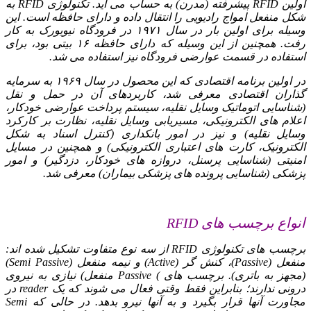
اولین RFID پیشرفته (مدرن) به حساب می آید. تکنولوژی RFID به
شکل منفعل امواج رادیویی را انتقال داده و دارای حافظه است. این
وسیله برای اولین بار در سال ۱۹۷۱ در فرودگاه نیویورک به کار
رفت. همچنین از این وسیله که دارای حافظه ۱۶ بیتی بود، برای
استفاده در قسمت عوارضی فرودگاه نیز استفاده می شد.
در اولین برنامه اقتصادی که این محصول در سال ۱۹۶۹ به سرمایه
گذاران اقتصادی معرفی شد، کاربردهای آن در حمل و نقل
(شناسایی اتوماتیک وسایل نقلیه، سیستم پرداخت عوارضی خودکار،
اعلام های الکترونیکی، مسیریابی وسایل نقلیه، نظارت بر کارکرد
وسایل نقلیه) و نیز در امور بانکداری (کنترل اسناد به شکل
الکترونیک، کارت های اعتباری الکترونیکی) و همچنین در مسایل
امنیتی (شناسایی پرسنل، دروازه های خودکار، دزدگیر) و امور
پزشکی (شناسایی پرونده های پزشکی بیماران) معرفی شد.
انواع برچسب های RFID
برچسب های تکنولوژی RFID از سه نوع متفاوت تشکیل شده اند:
منفعل (Passive)، کنش گر (Active) و نیمه منفعل (Semi Passive)
(مجهز به باتری). برچسب های ) Passive منفعل) نیازی به نیروی
درونی ندارند؛ بنابراین فقط وقتی فعال می شوند که یک reader در
مجاورت آنها قرار بگیرد و به آنها نیرو بدهد. در حالی که Semi