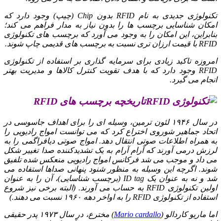
تکنولوژی جدیدی به نام RFID بدون Chip (چیپ) وجود دارد که
امکان شناسایی برچسب ها را بدون نیاز به مدار فراهم می کند؛
بنابراین، این امکان را به وجود می آورد که برچسب های تکنولوژی
RFID با قیمت ارزان تری نسبت به برچسب های قدیمی چاپ شوند.
امروزه تاکید زیادی برای سرمایه گذاری بر استفاده از تکنولوژی
RFID وجود دارد که با هدف تقویت کنترل کالاها و مدیریت بهتر
انجام می گیرد.
تاریخچه برچسب های RFID
در سال ۱۹۴۶ لئون ترمین، وسیله ای را برای اهداف جاسوسی در
اتحاد جماهیر شوروی اختراع کرد که می توانست امواج رادیویی را
به همراه اطلاعات صوتی انتقال دهد. امواج صوتی دیافراگمی را به
لرزش درمی آورند که آرام آرام به یک تشدیدکننده صدا تغییر شکل
می داد و موجب می شد فرکانس امواج رادیویی منعکس شده تلفیق
شوند. اگرچه این وسیله به منظور شنود پنهانی صداها استفاده می
شد و نه به عنوان یک ID tag (برچسب شناسایی)، آن را به عنوان
اولین تکنولوژی RFID به حساب می آورند. (البته برخی نیز شروع
استفاده از تکنولوژی RFID را به اواخر دهه ۱۹۶۰ نسبت می دهند.)
اما ماریو کاردالو (
Mario cardallo
) مخترع، در سال ۱۹۷۳ پدر حقیقی