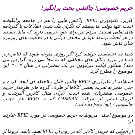
حریم خصوصی؛ چالشی بحث برانگیز!
کاربرد تکنولوژی RFID، واکنش هایی را هم در جامعه برانگیخته
است. تنها دولت ها نیستند که نگران هک شدن اطلاعات یا گذرنامه
های تقلبی هستند. مردم نیز برای خود حریمی دارند که مایل نیستند
در هر لحظه توسط عوامل مختلف دولتی یا در فعالیت های روزمره
شان فاش شود.
شما چه احساسی خواهید کرد اگر روزی متوجه شوید که لباس زیر
شما در مورد مکان های مختلفی که به آنجا می روید گزارش می
دهد؟ سناتور ایالت دبرابوون در یک سخنرانی در سال ۲۰۰۳ این
موضوع را مطرح کرد.
استفاده از تکنولوژی RFID چالش قابل ملاحظه ای ایجاد کرده و
حتی منجر به تحریم بعضی کالاها از طرف گروه های طرفدار حریم
خصوصی مشتریان، شده است. (برای مثال کاترین آلبرشت و
لیزمک اینتایر از شرکت CASPIAN که به RFID نام <چیپ
جاسوس> ]spychip[ داده اند.)
دو موضوع اصلی مربوط به حریم خصوصی در مورد RFID عبارتند
از:
از آنجایی که خریدار کالایی که بر روی آن RFID نصب باشد، لزوما از