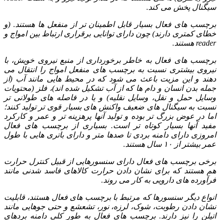
سیگنال پخش می کند.
برچسب های فعال بسیار قابل اطمینان تر از منفعل ها هستند. (و
خطای کمتری دارند) چون دارای توانایی برقراری ارتباط بین امواج و
reader هستند.
برچسب های فعال به خاطر برخورداری از منبع نیروی خویش، با
نیروی بیشتری نسبت به برچسب های منفعل امواج را انتقال می
دهند و این مزیت باعث می شود که در محیط هایی مانند آب (از
جمله بدن انسان و دام ها که از آب تشکیل شده اند)، فلز (محتویات
وسایل حمل و نقل، وسایل نقلیه) و یا در فاصله های طولانی تر
نسبت به سیگنال های ضعیف واکنش های بسیار قوی تر تولید کنند؛
اما در عوض بزرگ تر بوده و تولید آنها پرهزینه تر و عمر و کارکرد
مفید آنها بسیار کوتاه تر است. بسیاری از برچسب های فعال
امروزی دارای دامنه بردی تا صدها متر و دارای باتری هایی با طول
عمر بیشتر از ۱۰ سال هستند.
برخی برچسب های فعال دارای سنسورهایی از قبیل کنترل حرارت
هم هستند که برای نشان دادن حرارت کالاهای فاسد شدنی مانند
فرآورده های دارویی به کار می روند.
انواع دیگر سنسورها که مرتبط با برچسب های فعال هستند، قابلیت
نشان دادن رطوبت، شوک، لرزه، نور، تشعشع و حتی جوهایی مانند
اتیلن را نیز دارند. برچسب های فعال به طور کلی دامنه بردهای