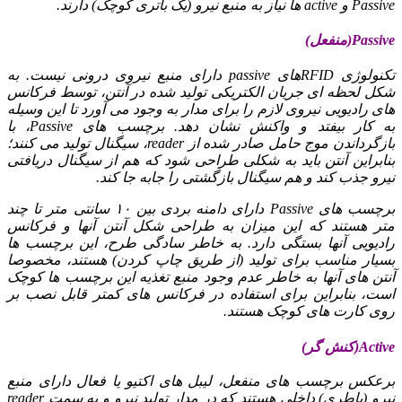
Passive و active ها نیاز به منبع نیرو (یک باتری کوچک) دارند.
Passive(منفعل)
تکنولوژی RFIDهای passive دارای منبع نیروی درونی نیست. به
شکل لحظه ای جریان الکتریکی تولید شده در آنتن، توسط فرکانس
های رادیویی نیروی لازم را برای مدار به وجود می آورد تا این وسیله
به کار بیفتد و واکنش نشان دهد. برچسب های Passive، با
بازگرداندن موج حامل صادر شده از reader، سیگنال تولید می کنند؛
بنابراین آنتن باید به شکلی طراحی شود که هم از سیگنال دریافتی
نیرو جذب کند و هم سیگنال بازگشتی را جابه جا کند.
برچسب های Passive دارای دامنه بردی بین ۱۰ سانتی متر تا چند
متر هستند که این میزان به طراحی شکل آنتن آنها و فرکانس
رادیویی آنها بستگی دارد. به خاطر سادگی طرح، این برچسب ها
بسیار مناسب برای تولید (از طریق چاپ کردن) هستند، مخصوصا
آنتن های آنها به خاطر عدم وجود منبع تغذیه این برچسب ها کوچک
است، بنابراین برای استفاده در فرکانس های کمتر قابل نصب بر
روی کارت های کوچک هستند.
Active(کنش گر)
برعکس برچسب های منفعل، لیبل های اکتیو یا فعال دارای منبع
نیرو (باطری) داخلی هستند که در مدار تولید نیرو و به سمت reader