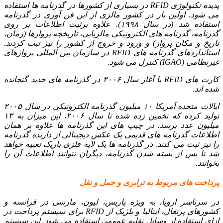
پدیده تکنولوژی RFID در بسیاری از کشورها در گذرنامه ها استفاده
می شود. اولین بار در کشور مالزی از این فن آوری در گذرنامه
استفاده شد (در سال ۱۹۹۸). علاوه برثبت اطلاعات بر روی
گذرنامه، گذرنامه های الکترونیکی مالزیایی، تاریخچه پروازها (زمان،
تاریخ و مکان پرواز) و ورود و خروج از کشور را نیز ثبت کردند.
استانداردهای گذرنامه های RFID در سازمان بین المللی پروازهای
غیرنظامی (IGAO) کنترل می شود.
کارت های RFID با آغاز سال ۲۰۰۶ در گذرنامه های جدید گنجانده
شده اند.
ایالات متحده آمریکا ۱۰ میلیون گذرنامه الکترونیکی در سال ۲۰۰۵
تولید کرده که تخمین زده شده تا سال ۲۰۰۶، این میزان به ۱۳
میلیون عدد برسد. در چیپ های این گذرنامه ها علاوه بر همان
اطلاعات گذرنامه های قدیمی یک عکس دیجیتالی از دارنده گذرنامه
را نیز ثبت می کنند. در گذرنامه ها یک لایه فلزی باریک تعبیه خواهد
شد تا پس از بسته شدن گذرنامه، دیگران نتوانند اطلاعات آن را
بخوانند.
پرداخت های مربوط به ترابری و حمل و نقل
در سرتاسر اروپا، به ویژه پاریس، لیون، مارسی در فرانسه و
کشورهای پرتغال، ایتالیا و بلژیک از RFID برای سیستم پرداخت در
ازای استفاده از وسایل نقلیه عمومی استفاده می شود. این سیستم