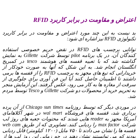
اعتراض و مقاومت در برابر کاربرد RFID
بد نیست به این چند مورد اعتراض و مقاومت در برابر کاربرد
تکنولوژی RFID نیز اشاره ای شود:
توانایی برچسب های RFID در نقض حریم خصوصی استفاده
کنندگان آن، در یک برنامه pilot توسط شرکت Gillette به نمایش
گذاشته شد که با تعبیه قفسه های هوشمند tesco در کمبریج
انگلستان انجام شد. به این شکل که آنها به صورت خودکار از
خریدارانی که تیغ های مجهز به برچسب RFID را از قفسه ها برمی
داشتند تا اطمینان حاصل کنند آیا این فن آوری برای جلوگیری از
سرقت از مغازه ها به کار می رود، عکس گرفتند. این آزمایش منجر
به تحریم خرید از محصولات دو شرکت Gillette و Tesco توسط مردم
شد.
در موردی دیگر که توسط روزنامه Chicago sun times از آن پرده
برداری شد، قفسه های فروشگاه wal mart در شهر آکلاهامای
آمریکا مجهز به reader هایی شدند که محتویات جعبه های روژ لب
شرکت max factor را ردیابی کنند. تصاویری که از طریق web cam
قفسه ها را نشان می دادند تا ۷۵۰ مایل (۱۲۰۰ کیلومتر) قابل ردیابی
بودند که می توانستند نشان دهند در چه زمانی این روژ لب ها از