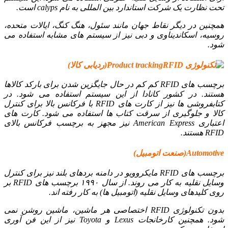
تحت نظارت یک شرکت استاندارد بین المللی به نام calyps است.
همچنین در دیگر نقاط جهان مانند سئول، هنگ کنگ، ایالات متحده،
روسیه، اسکاندیناوی و دبی نیز از سیستم های مشابه استفاده می
شود.
Product tracking(ردیابی کالا)
برچسب های RFID کم کم در حال جایگزین شدن برای بارکد کالاها
هستند. در کشور کانادا از این سیستم استفاده می شود. در
کتابفروشی ها نیز از کارت های RFID با فرکانس بالا برای کنترل
کالا و جلوگیری از سرقت کتاب ها استفاده می شود. کارت های
اعتباری American Express نیز مجهز به برچسب فرکانس بالای
RFID هستند.
Automotive(صنعت اتومبیل)
برچسب های RFID مایکروویو در دامنه بردهای بلند نیز برای کنترل
وسایل نقلیه به کار می روند. از سال ۱۹۹۰ برچسب های RFID بر
روی کلیدهای وسایل نقلیه (اتومبیل ها) به کار رفته اند.
بدون تکنولوژی RFID اختصاصی هر ماشین، ماشین روشن نمی
شود. همچنین کارخانجات Lexus و Toyota نیز از این فن آوری