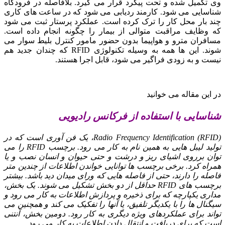
وی تکمیل شده و تحت پیگرد قرار می گیرد. بلافاصله در فرودگاه
شناسایی می شود. کارمند ردیابی می شود که در ساعت های کاری
چند بار محل کار را ترک کرده است. عملکرد پرستار ثبت می شود
که وظایف مراقبت متوالی از بیمار را چگونه انجام داده است.
مسافران مترو و هواپیما بدون حضور مامور کنترل بلیط سوار می
شوند.
این ها همه به وسیله تکنولوژی RFID که چندان جدید هم
نیست و به زودی فراگیر می شود، قابل اجرا هستند.
در این مقاله می خوانید
شناسایی با استفاده از فرکانس رادیویی
Radio Frequency Identification (RFID)، یک فن آوری است که در
تولید لیبل هایی به همین نام به کار می رود. برچسب RFID را می
توان برروی اشیای ریز و درشت و حتی حیوان و انسان نصب و یا
همراه کرد. برخی برچسب ها توانایی خواندن اطلاعات از چندین متر
فاصله را دارند، حتی از فاصله هایی که ورای میدان دید باشد. بیشتر
برچسب های RFID حداقل از دو بخش تشکیل می شوند. یک بخش،
مداری یکپارچه که برای ذخیره و پردازش اطلاعات به کار می رود و
سیگنال ها را با یکدیگر تلفیق، یا آنها را تفکیک می کند و همچنین می
تواند برای عملکردهای ویژه دیگری به کار رود. دومین بخش، آنتنی
است که برای دریافت و انتقال دادن اطلاعات به کار می رود.