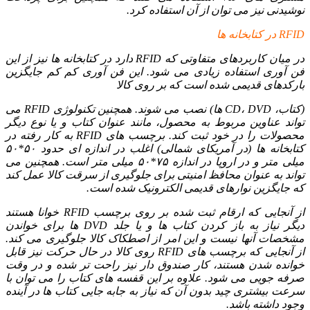
نوشیدنی نیز می توان از آن استفاده کرد.
RFID در کتابخانه ها
در میان کاربردهای متفاوتی که RFID دارد در کتابخانه ها نیز از این
فن آوری استفاده زیادی می شود. این فن آوری کم کم جایگزین
بارکدهای قدیمی شده است که بر روی کالا
(کتاب، CD، DVD ها) نصب می شوند. همچنین تکنولوژی RFID می
تواند عناوین مربوط به محصول، مانند عنوان کتاب و یا نوع دیگر
محصولات را در خود ثبت کند. برچسب های RFID به کار رفته در
کتابخانه ها (در آمریکای شمالی) اغلب در اندازه ای حدود ۵۰*۵۰
میلی متر و در اروپا در اندازه ۷۵*۵۰ میلی متر است. همچنین می
تواند به عنوان محافظ امنیتی برای جلوگیری از سرقت کالا عمل کند
که جایگزین نوارهای قدیمی الکترونیک شده است.
از آنجایی که ارقام ثبت شده بر روی برچسب RFID خوانا هستند
دیگر نیاز به باز کردن کتاب ها و یا جلد DVD ها برای خواندن
مشخصات آنها نیست و این امر از اصطکاک کالا جلوگیری می کند.
از آنجایی که برچسب های RFID روی کالا در حال حرکت نیز قابل
خوانده شدن هستند، کار صندوق دار نیز راحت تر شده و در وقت
صرفه جویی می شود. علاوه بر این قفسه های کتاب را می توان با
سرعت بیشتری چید بدون آن که نیاز به جابه جایی کتاب ها در آینده
وجود داشته باشد.