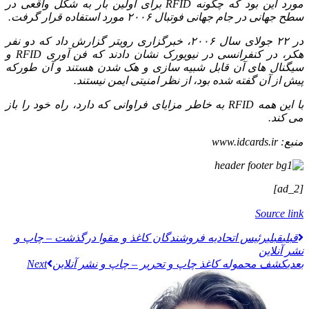
مورد این بود که چگونه RFID برای اولین بار به شکل واقعی در
سطح جهانی در جام جهانی فوتبال ۲۰۰۶ مورد استفاده قرار گرفت.
در ۲۲ جولای سال ۲۰۰۶، خبرگزاری رویتر گزارش داد که دو نفر
هکر، در کنفرانسی در نیویورک نشان دادند که فن آوری RFID و
سیگنال های آن قابل شبیه سازی و هک شدن هستند و آن طورکه
پیش از آن گفته شده بود، از نظر امنیتی ایمن نیستند.
با این همه RFID به خاطر مزایای فراوانی که دارد، راه خود را باز
می کند.
منبع:
www.idcards.ir
[ad_2]
Source link
قبلي
قبلی
رئیس اتحادیه فروشندگان کاغذ و مقوا درگذشت – چاپ و
نشر آنلاین
بعدی
کشف محموله کاغذ چاپ و تحریر – چاپ و نشر آنلاین