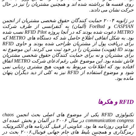
روی قفسه ها برداشته شده اند و همچنین مشتریان را نیز در حال
حرکت نشان می دادند.
در ژانویه ۲۰۰۴ حمایت کنندگان حقوق شخصی مشتریان از انجمن
CASPIAN و FoeBud (آلمان) به کنفرانسی از طرف شرکت
METRO دعوت شده بودند که در آنجا پروژه RFID Pilot نصب شده
بود. به شکل اتفاقی اطلاع حاصل شد که دستگاه های METRO که
برای دریافت پول از مشتریان طراحی شده بودند و حاوی RFID
بودند ID (هویت) مشتریان را در خود ثبت می کردند. این موضوع نه
برای مشتریان و نه برای حمایت کنندگان حقوق شخصی مشتریان
فاش نشده بود. این موضوع علی رغم ادعای شرکت METRO اتفاق
افتاده بود که اطلاعات مربوط به هویت هیچ مشتری ردیابی نمی
شود و موضوع استفاده از RFID نیز به کلی از دید دیگران پنهان
مانده بود.
RFID و هکرها
تکنولوژی RFID یکی از موضوع های اصلی بحث انجمن chaos
communication congress در سال ۲۰۰۶ در آلمان و بخش عمده ای
از عناوین روزنامه ها بود. عناوینی از قبیل گذرنامه های الکترونیک،
رمزگذاری و همچنین بلیط های جام جهانی فوتبال.۲۰۰۶ بحث در