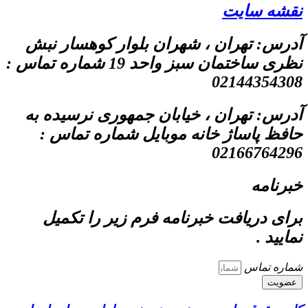
نقشه سایت
آدرس: تهران ، شهران بلوار کوهسار نبش
نظری ساختمان سبز واحد 19 شماره تماس :
02144354308
آدرس: تهران ، خیابان جمهوری نرسیده به
حافظ پاساژ خانه موبایل شماره تماس :
02166764296
خبرنامه
برای دریافت خبرنامه فرم زیر را تکمیل
نمایید .
شماره تماس
عضویت