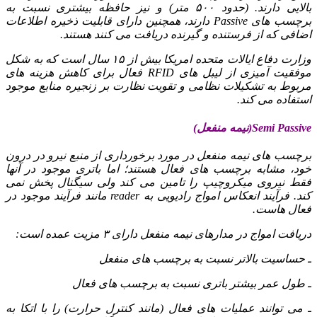
بالایی دارند. (حدود ۵۰۰ متر) و نیز حافظه بیشتری نسبت به
برچسب های Passive دارند، همچنین دارای قابلیت ذخیره اطلاعات
اضافی که از فرستنده و گیرنده دریافت می کنند هستند.
وزارت دفاع ایالات متحده امریکا بیش از ۱۵ سال است که به شکل
موفقیت آمیزی از لیبل های RFID فعال برای کاهش هزینه های
مربوط به تشکیلات نظامی و تقویت نظارت بر زنجیره منابع موجود
استفاده می کند.
Semi Passive(نیمه منفعل)
برچسب های نیمه منفعل در مورد برخورداری از منبع نیرو در درون
خود، مشابه برچسب های فعال هستند؛ اما باتری موجود در آنها
فقط نیروی میکروچیپ را تامین می کند ولی سیگنال پخش نمی
کند. فرآیند انعکاس امواج رادیویی به reader مانند فرآیند موجود در
فعال هاست.
دریافت امواج در مدارهای نیمه منفعل دارای ۳ مزیت عمده است:
ـ حساسیت بالاتر نسبت به برچسب های منفعل
ـ طول عمر بیشتر باتری نسبت به برچسب های فعال
ـ می توانند عملیات های فعال (مانند کنترل حرارت) را با اتکا به