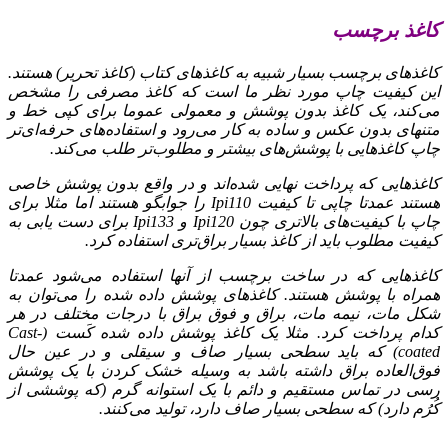
کاغذ برچسب
کاغذهای برچسب بسیار شبیه به کاغذهای کتاب (کاغذ تحریر) هستند.
این کیفیت چاپ مورد نظر ما است که کاغذ مصرفی را مشخص
می‌کند، یک کاغذ بدون پوشش و معمولی عموما برای کپی خط و
متنهای بدون عکس و ساده به کار می‌رود و استفاده‌های حرفه‌ای‌تر
چاپ کاغذهایی با پوشش‌های بیشتر و مطلوب‌تر طلب می‌کند.
کاغذهایی که پرداخت نهایی شده‌اند و در واقع بدون پوشش خاصی
هستند عمدتا چاپی تا کیفیت Ipi110 را جوابگو هستند اما مثلا برای
چاپ با کیفیت‌های بالاتری چون Ipi120 و Ipi133 برای دست یابی به
کیفیت مطلوب باید از کاغذ بسیار براق‌تری استفاده کرد.
کاغذهایی که در ساخت برچسب از آنها استفاده می‌شود عمدتا
همراه با پوشش هستند. کاغذهای پوشش داده شده را می‌توان به
شکل مات، نیمه مات، براق و فوق براق با درجات مختلف در هر
کدام پرداخت کرد. مثلا یک کاغذ پوشش داده شده کَست (Cast-
coated) که باید سطحی بسیار صاف و سیقلی و در عین حال
فوق‌العاده براق داشته باشد به وسیله خشک کردن با یک پوشش‌
رسی در تماس مستقیم و دائم با یک استوانه گرم (که پوششی از
کُرُم دارد) که سطحی بسیار صاف دارد، تولید می‌کنند.