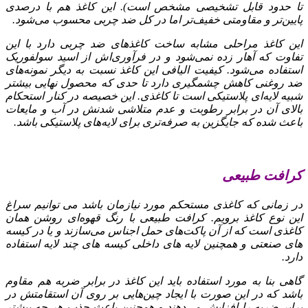
تا حدود قابل تشخیصی مشخص است). این کاغذ هم با درصدی
پایین‌تر و مقاومتی خفیف‌تر اما در کل ضد چربی محسوب می‌شود.
این کاغذ مراحلی مشابه ساخت کاغذهای ضد چربی دارد با این
تفاوت که آهار زده نمی‌شود و در فرآوری‌اش از اسید سولفوریک
استفاده می‌شود. کیفیت الیافی این کاغذ نسبت به دیگر نمونه‌های
ضد روغنی کاهش چشمگیری دارد تا حدی که محصول نهایی بیشتر
شبیه لایه‌ای پلاستیکی است تا کاغذی. این خصیصه در کنار استحکام
بالای آن در برابر رطوبت و عدم متلاشی شدنش در آب و مایعات
باعث شده که جایگزین به صرفه‌تری برای لایه‌های پلاستیکی باشد.
کرافت طبیعی
در زمانی که کاغذی مستحکم مورد نیازمان باشد می‌ توانیم سراغ
این نوع کاغذ برویم. کرافت طبیعی با رنگ قهوه‌ای روشن همان
کاغذی است که از آن پاکت‌های حمل اجناس می‌سازند و یا در کیسه‌
های صنعتی و همچنین لایه‌ های داخلی کیسه‌ های چند لایه استفاده
دارد.
گاهی بنا به مورد استفاده باید این کاغذ در برابر ضربه هم مقاوم
باشد که در این صورت با ایجاد چین‌هایی بر روی آن استقامتش در
برابر ضربه را افزایش می‌دهند و همچنین باعث جذب هر چه بیشتر