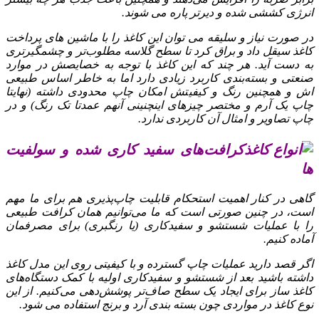
انرژی کششی شده و دیرتر پاره می‌ شوند.
در صورت نیاز و سلیقه می‌ توان این کاغذ را با ماشین‌ های پرداخت
کاغذ سیقل داد و براق کرد تا سطح گلاسه مطلوب‌تر و چشمگیرتری
به دست آید. هر چند که این کاغذ با توجه به خصایصش در موارد
صنعتی و بسته‌بندی کاربرد زیادی دارد اما به خاطر اساس طبیعی‌
اش و همچنین رنگ و کیفیتش امکان چاپ محدودی داشته (نهایتا
چاپ یک آرم و مختصر چیزهای اینچنینی آنهم عمدتا تک رنگ) و در
چاپ تصاویر و امثال آن کاربردی ندارد.
کرافت‌های سفید کاری شده و سولفیت‌
ها
گاهی در کنار اهمیت استحکام قابلیت چاپ‌پذیری هم برای ما مهم
است، در چنین صورتی است که ما می‌توانیم همان کرافت طبیعی
را با عملیات شستشو و سفیدکاری (یا رنگبری) برای مصرفمان
آماده کنیم.
اگر قصد دارید عملیات چاپ گسترده و با کیفیتی روی این مدل کاغذ
داشته باشید بعد از شستشو و سفیدکاری اولیه با کمک دستگاه‌های
کاغذ ساز برای ایجاد یک سطح صاف‌تر پوشش‌دهی می‌کنیم. از این
نوع کاغذ در مواردی چون بسته‌ بندی آرد و برنج استفاده می‌ شود.