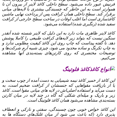
فرنیش عبور داده می‌شود. سطح داخلی کاغذ لاینر از بیرون آن نا
هموارتر است به این خاطر که چسبندگی بیشتری با لایه‌های میانی
برقرار کند. سطح داخلی همان کرافت پس از پرداخت نهایی ماشین
کاغذ‌سازی است اما اغلب اوقات در ساخت سطح خارجی از کرافت
سفید شده (رنگبری شده) استفاده می‌شود.
کاغذ لاینر ظاهری مات دارد به این دلیل که لاینر شسته شده آنقدر
سنگین نیست که بتواند زیر لایه‌های کرافت طبیعی را کاملا پوشش
دهد. نا گفته پیداست که چاپ روی این کاغذ کیفیت مطلوبی ندارد و
به چاپ تکرنگ و ساده محدود می‌ شود، چیزی شبیه آرم شرکت‌ها و
توضیحات مختصری که روی کارتن‌های بسته‌بندی آنها مشاهده
می‌کنیم.
کاغذ فلوتینگ
این کاغذ از خمیر کاغذ نیمه شیمیایی به دست آمده از چوب سخت و
یا از بازیافت مقواهایی که جنسشان از کرافت ضخیم است، به
دست می‌آید و استفاده اصلی‌اش در لایه‌ های میانی مقوا است. کاغذ
زبر و باریک و میله‌ای شکلی که گاه در چند لایه در میان کارتن
بسته‌بندی مشاهده می‌شود همان کاغذ فلوتینگ است.
این کاغذ خواص خوبی چون چسبندگی، سفتی و نازکی و انعطاف‌
پذیری دارد (که باعث می‌ شود از میان غلتک‌های دستگاه‌ ها به