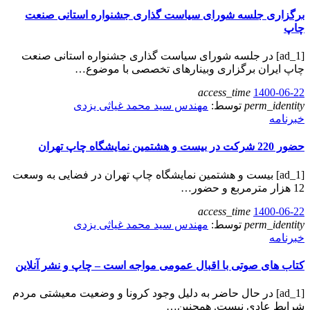
برگزاری جلسه شورای سیاست گذاری جشنواره استانی صنعت
چاپ
[ad_1] در جلسه شورای سیاست گذاری جشنواره استانی صنعت
چاپ ایران برگزاری وبینارهای تخصصی با موضوع…
access_time
1400-06-22
perm_identity
توسط:
مهندس سید محمد غیاثی یزدی
خبرنامه
حضور 220 شرکت در بیست و هشتمین نمایشگاه چاپ تهران
[ad_1] بیست و هشتمین نمایشگاه چاپ تهران در فضایی به وسعت
12 هزار مترمربع و حضور…
access_time
1400-06-22
perm_identity
توسط:
مهندس سید محمد غیاثی یزدی
خبرنامه
کتاب های صوتی با اقبال عمومی مواجه است – چاپ و نشر آنلاین
[ad_1] در حال حاضر به دلیل وجود کرونا و وضعیت معیشتی مردم
شرایط عادی نیست. همچنین…