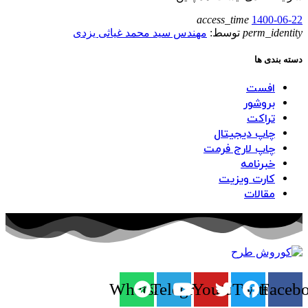
access_time
1400-06-22
perm_identity
توسط:
مهندس سید محمد غیاثی یزدی
دسته بندی ها
افست
بروشور
تراکت
چاپ دیجیتال
چاپ لارج فرمت
خبرنامه
کارت ویزیت
مقالات
Whatsapp
Telegram
Youtube
Twitter
Faceb