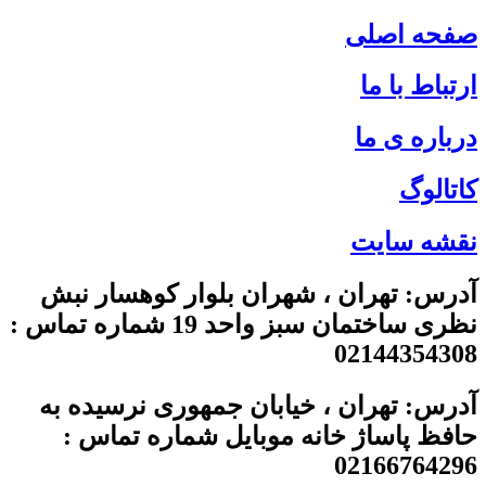
صفحه اصلی
ارتباط با ما
درباره ی ما
کاتالوگ
نقشه سایت
آدرس: تهران ، شهران بلوار کوهسار نبش
نظری ساختمان سبز واحد 19 شماره تماس :
02144354308
آدرس: تهران ، خیابان جمهوری نرسیده به
حافظ پاساژ خانه موبایل شماره تماس :
02166764296