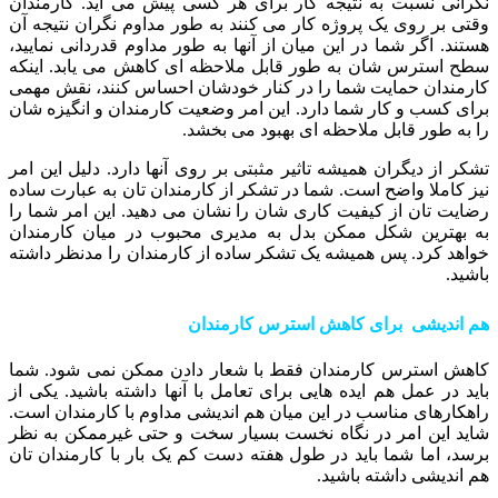
نگرانی نسبت به نتیجه کار برای هر کسی پیش می آید. کارمندان
وقتی بر روی یک پروژه کار می کنند به طور مداوم نگران نتیجه آن
هستند. اگر شما در این میان از آنها به طور مداوم قدردانی نمایید،
سطح استرس‏ شان به طور قابل ملاحظه ای کاهش می یابد. اینکه
کارمندان حمایت شما را در کنار خودشان احساس کنند، نقش مهمی
برای کسب و کار شما دارد. این امر وضعیت کارمندان و انگیزه شان
را به طور قابل ملاحظه ای بهبود می بخشد.
تشکر از دیگران همیشه تاثیر مثبتی بر روی آنها دارد. دلیل این امر
نیز کاملا واضح است. شما در تشکر از کارمندان تان به عبارت ساده
رضایت تان از کیفیت کاری شان را نشان می دهید. این امر شما را
به بهترین شکل ممکن بدل به مدیری محبوب در میان کارمندان
خواهد کرد. پس همیشه یک تشکر ساده از کارمندان را مدنظر داشته
باشید.
هم اندیشی برای کاهش استرس کارمندان
کاهش استرس کارمندان فقط با شعار دادن ممکن نمی شود. شما
باید در عمل هم ایده هایی برای تعامل با آنها داشته باشید. یکی از
راهکارهای مناسب در این میان هم اندیشی مداوم با کارمندان است.
شاید این امر در نگاه نخست بسیار سخت و حتی غیرممکن به نظر
برسد، اما شما باید در طول هفته دست کم یک بار با کارمندان تان
هم اندیشی داشته باشید.