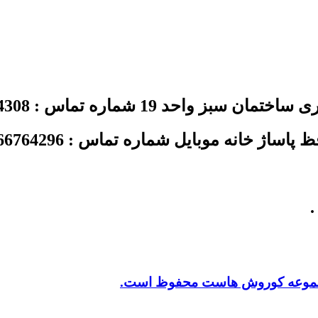
د 19 شماره تماس : 02144354308
ژ خانه موبایل شماره تماس : 02166764296
.
 مجموعه کوروش هاست محفوظ است.