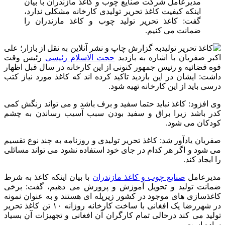
مدیرعامل شرکت صنایع چوب و کاغذ مازندران با بیان
اینکه کیفیت کاغذ تحریر تولیدی کارخانه مشکلی ندارد،
گفت: کاغذ تحریر تولید چوب و کاغذ مازندران را
ضمانت می‌ کنیم.
به گزارش چاپ و نشر آنلاین به نقل از بازار؛ علی
اکبر صفریان با اشاره به بازدید
حجت الاسلام رئیسی
رئیس وقت
قوه قضائیه و رئیس جمهور کنونی از این کارخانه در سال قبل اظهار
داشت: ایشان در این بازدید تاکید کرده اند که کاغذ مورد نیاز کتب
درسی باید از این کارخانه تهیه شود.
وی افزود: کاغذ نباید حتما سفید و برف باشد و می تواند رنگش کمی
کدر باشد زیرا براق و سفید بودن سبب آسیب رساندن به چشم
کودکان می شود.
صفریان یادآور شد: کاغذ تحریر تولیدی و روزنامه به چند نوع تقسیم
می شود و اگر هر کدام در جای خود استفاده نشود می تواند مسائلی
را ایجاد کند.
مدیرعامل
صنایع چوب و کاغذ مازندران
با بیان اینکه کاغذ به شرط
ضمانت تولید و تحویل آموزش و پرورش می دهیم، گفت: برخی
کاغذسازی های موجود در کشور زیرپله ای هستند و به عنوان نمونه
در شهررضا یک افغانی با ساخت کارخانه روزانه ۱۰ تن کاغذ تحریر
تولید می کند درحالی تمام کارگران آن افغانی و تجهیزات آن بسیاد
ساده است.