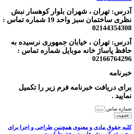
آدرس: تهران ، شهران بلوار کوهسار نبش
نظری ساختمان سبز واحد 19 شماره تماس :
02144354308
آدرس: تهران ، خیابان جمهوری نرسیده به
حافظ پاساژ خانه موبایل شماره تماس :
02166764296
خبرنامه
برای دریافت خبرنامه فرم زیر را تکمیل
نمایید .
شماره تماس
عضویت
کلیه حقوق مادی و معنوی همچنین طراحی و اجرا برای
مجموعه کوروش هاست محفوظ است.