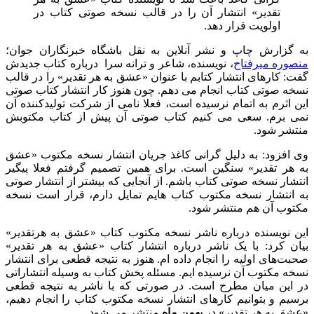
تقدیر» انتشار آن را در قالب نسخه صوتی کتاب در
اولویت قرار دهد.
به گزارش چاپ و نشر آنلاین به نقل باشگاه خبرنگاران جوان؛
منصوره میرفتاح
، نویسنده، شاعر و ترانه سرا درباره کتاب جدیدش
گفت: کار‌های انتشار کتابم با عنوان «عشق به هر تقدیر» را در قالب
نسخه صوتی کتاب انجام می‌ دهم. چون هنوز کار انتشار کتاب صوتی
این اثرم به اتمام نرسیده است، فعلا نامی از شرکت تولیدکننده آن
نمی‌ برم. سعی می‌ کنیم کتاب صوتی آن پیش از کتاب مکتوبش
منتشر شود.
وی افزود: به دلیل گرانی کاغذ جریان انتشار نسخه مکتوب «عشق
به هر تقدیر» سنگین است. برای همین تصمیم گرفتم فعلا پیگیر
انتشار نسخه صوتی کتاب باشم. از آنجایی که بیشتر از انتشار صوتی
به انتشار نسخه مکتوب کتاب هایم تمایل دارم، قرار است نسخه
مکتوب آن هم منتشر شود.
این نویسنده درباره ناشر نسخه مکتوب کتاب «عشق به هرتقدیر»
بیان کرد: با یک ناشر درباره انتشار کتاب «عشق به هر تقدیر»
صحبت‌های اولیه را انجام داده ام. هنوز به نتیجه قطعی برای انتشار
نسخه مکتوب آن نرسیده ایم. مسئله پخش کتاب به وسیله انتشاراتی
در این میان مطرح است. در صورتی که با ناشر به نتیجه قطعی
برسیم و بتوانیم کار‌های انتشار نسخه مکتوب کتاب را انجام دهیم،
«عشق به هر تقدیر» در
بهمن ماه
منتشر می شود.